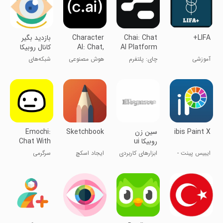
+LIFA
Chai: Chat
Character
بازدید بگیر
AI Platform
AI: Chat,
کانال روبیکا
Talk, Text
آموزشی
چای: پلتفرم
هوش مصنوعی
شبکه‌های
چت هوش
شخصیت: چت،
اجتماعی
مصنوعی
صحبت، متن
ibis Paint X
سین زن
Sketchbook
Emochi:
روبیکا ui
Chat With
Character
ایبیس پینت -
ابزارهای کاربردی
ایجاد اسکچ
سرگرمی
نقاشی با گوشی