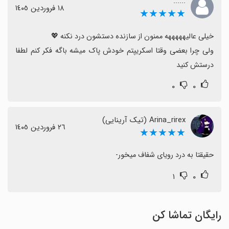
......
١٨ فروردین ١٤٠٥
★★★★★
ولی چرا بعضی وقتا اسکریپتم خودش پاک میشه باگه فکر کنم لطفا 
درستش کنید
۰
۰
Arina_rirex (تیک آرینایی)
٢٦ فروردین ١٤٠٥
★★★★★
حقیقتا به درد رویای شفاف میخور-
۱
۰
رایگان تماشا کن