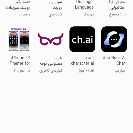
اموزش ترکی
Duolingo:
‏سین زن
‏عضو بگیر
استانبولی
Language
روبیکا
روبیکا،سین،استوری،
Lessons
با 5 موضوع
دولینگو
شبکه‌های
واقعی و
متنوع زبان
اجتماعی
هدفمند !
Sea Soul: AI
c.ai -
‏هو‏‏ش
iPhone 14
Chat
character ai
مصنوعی بوف
Theme for
Android
سرگرمی
c.ai - هوش
ابزارهای کاربردی
تم آیفون ۱۴
مصنوعی
برای اندروید
شخصیت