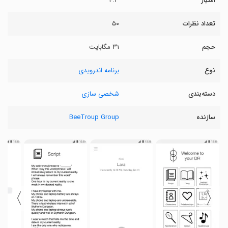
امتیاز
۴.۳
تعداد نظرات
۵۰
حجم
۳۱ مگابایت
نوع
برنامه اندرویدی
دسته‌بندی
شخصی سازی
سازنده
BeeTroup Group
〉
〈