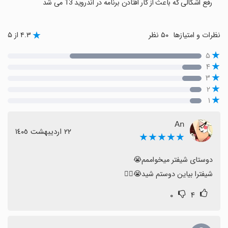
رفع اشکالی که باعث از کار افتادن برنامه در اندروید 13 می شد
نظرات و امتیازها
۵۰ نظر
۴.۳ از ۵
۵
۴
۳
۲
۱
𝖠𝗇
٢٢ اردیبهشت ١٤٠٥
★★★★★
شیفترا بیاین دوستم شید😭☝🏻
۰
۴