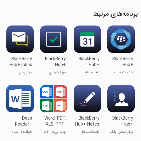
برنامه‌های مرتبط
BlackBerry
BlackBerry
BlackBerry
BlackBerry
Hub+ Inbox
Hub+
Hub+
Hub+
Tasks
Calendar
Services
خدمات هاب
تقویم هاب
مرکز کارهای
مرکز پیام
بلک بری+
بلک‌بری+
BlackBerry
BlackBerry
Hub+
Hub+
Docs
Word, PDF,
BlackBerry
BlackBerry
Reader -
XLS, PPT:
Hub+ Notes
Hub+
Word office
A1 Office
Contacts
مرکز تماس بلک
یادداشت‌های
ورد، پی‌دی‌اف،
خواننده اسناد -
بری هاب+
Hub+ بلک‌بری
XLS، PPT: دفتر
ورد آفیس