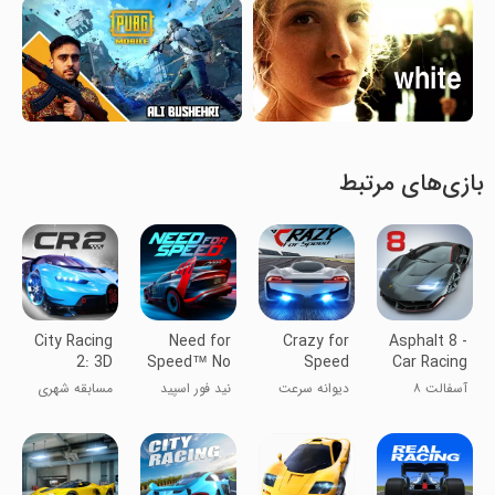
بازی‌های مرتبط
City Racing
Need for
Crazy for
Asphalt 8 -
2: 3D
Speed™ No
Speed
Car Racing
Racing
Limits
Game
آسفالت ۸
دیوانه سرعت
نید فور اسپید
مسابقه شهری
Game
۲: بازی مسابقه
۳D