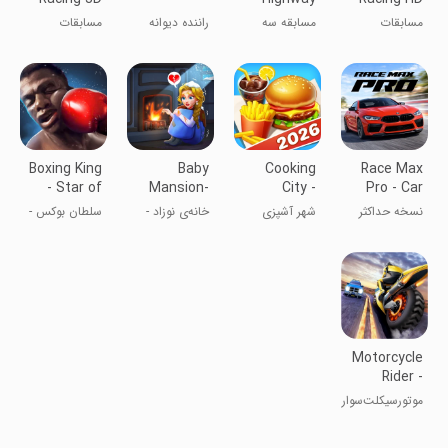
Car Racing
مسابقات
مسابقه سه
راننده دیوانه
مسابقات
Game
خیابانی HD
بعدی با
خیابانی
ماشین‌های
واقعی
Boxing King
Baby
Cooking
Race Max
- Star of
Mansion-
City -
Pro - Car
Boxing
home
Cooking
Racing
نسخه حداکثر
شهر آشپزی
خانه‌ی نوزاد -
سلطان بوکس -
makeover
Games
Game
مسابقه -
تغییر
ستاره بوکس
مسابقه اتومبیل
دکوراسیون
Motorcycle
Rider -
Racing of
موتورسیکلت‌سوار
Motor Bike
- مسابقه
موتورسیکلت