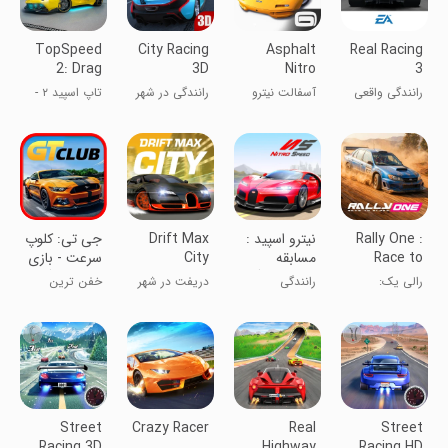
TopSpeed
City Racing
Asphalt
Real Racing
2: Drag
3D
Nitro
3
Rivals Race
رانندگی واقعی
آسفالت نیترو
رانندگی در شهر
تاپ اسپید ۲ -
۳
مسابقات درگ
Rally One :
نیترو اسپید :
Drift Max
‏جی تی: کلوپ
Race to
مسابقه
City
سرعت - بازی
glory
ماشینی درگ
ماشین درگ
رالی یک:
رانندگی
دریفت در شهر
خفن ترین
ریس
مسابقه به سوی
- مسابقه
راننده شهر شو
شکوه
ماشین ها
Street
Crazy Racer
Real
Street
Racing 3D
Highway
Racing HD