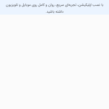
با نصب اپلیکیشن، تجربه‌ای سریع، روان و کامل روی موبایل و تلویزیون
داشته باشید.
دانلود نسخه موبایل
دانلود نسخه تلویزیون TV
لذت دانلود جدیدترین بازی‌ها و بهترین برنامه‌های اندروید از
مایکت!
دانلود جدیدترین بازی‌های اندروید برای اوقات فراغت و دریافت
بهترین برنامه‌های کاربردی برای انجام انواع فعالیت‌های روزانه. لینک
مستقیم، رایگان و سریع، تست شده و امن با نصب خودکار دیتا‍.