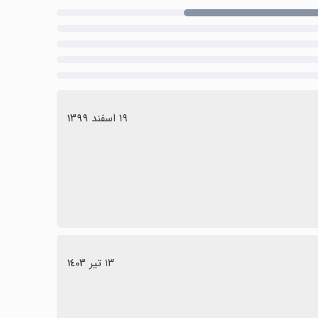
١٩ اسفند ١٣٩٩
١٣ تیر ١٤٠٣