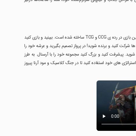
به بازی Witcher card game جذاب بپیوندید -- این بازی برای همه رایگان است. این بازی در رده ی CCG و TCG ساخته شده است. ببینید و بازی کنید
وه های مختلف و با سرعت بیشتری بصورت آنلاین PvP در دوئل ها شرکت کنید و برنده شوید! در پرواز تصمیم بگیرید و عرشه خود را
وید. پیشرفت کنید و بزرگ کنید مجموعه خود را با آرسنال. به طرز
تراتژی های خود استفاده کنید تا در جنگ کلاسیک و مود آرنا پیروز