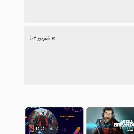
١٥ شهریور ١٤٠٣