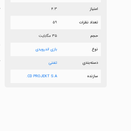
م
امتیاز
۴.۳
د
تعداد نظرات
۵۹
حجم
۳۵ مگابایت
نوع
بازی اندرویدی
ب
چ
دسته‌بندی
تفننی
ش
سازنده
CD PROJEKT S.A.