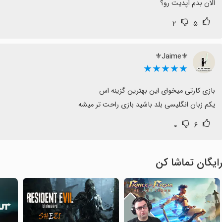
الان بدم آپدیت رو؟
۲
۵
⚜️Jaime⚜️
★★★★★
یکم زبان انگلیسی بلد باشید بازی راحت تر میشه
۰
۶
ایگان تماشا کن