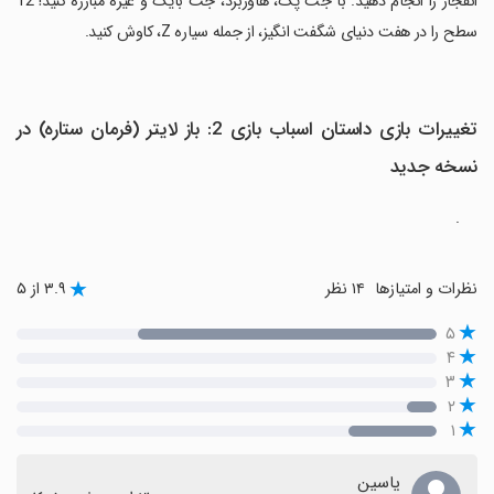
انفجار را انجام دهید. با جت پک، هاوربرد، جت بایک و غیره مبارزه کنید! 12
سطح را در هفت دنیای شگفت انگیز، از جمله سیاره Z، کاوش کنید.
تغییرات بازی داستان اسباب بازی 2: باز لایتر (فرمان ستاره) در
نسخه جدید
.
نظرات و امتیازها
۱۴ نظر
۳.۹ از ۵
۵
۴
۳
۲
۱
یاسین