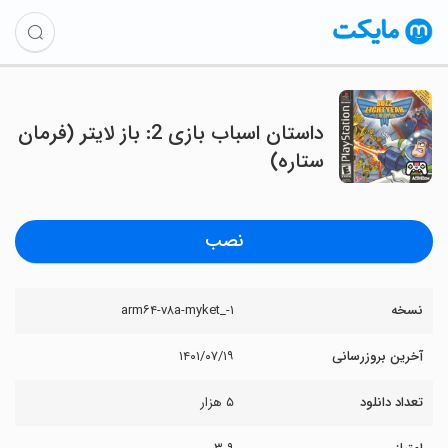
داستان اسباب بازی 2: باز لایتر (فرمان
ستاره)
نصب
نسخه
۱-_arm۶۴-v۸a-myket
آخرین بروزرسانی
۱۴۰۱/۰۷/۱۹
تعداد دانلود
۵ هزار