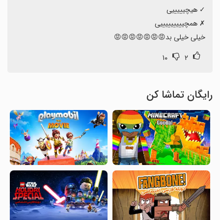
خیلی خیلی بد😡😡😡😡😡😡😡
۱۰
۲
رایگان تماشا کن