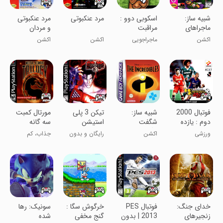
شبیه ساز:
اسکوبی دوو :
مرد عنکبوتی
مرد عنکبوتی
ماجراهای
مراقبت
و مردان
بتمن و رابین
ایکس: انتقام
اکشن
ماجراجویی
اکشن
اکشن
سگا
آرکید
فوتبال 2000
شبیه ساز:
تیکن 3 پلی
مورتال کمبت
دوم : یازده
شگفت
استیشن
سه گانه
برنده
انگیزان
ورزشی
اکشن
رایگان و بدون
جذاب، کم
دیتا
حجم، رایگان
خدای جنگ:
فوتبال PES
خرگوش سگا :
سونیک: رها
زنجیرهای
2013 | بدون
گنج مخفی
شده