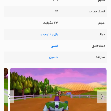
امتیاز
۳.۹
تعداد نظرات
۱۴
حجم
۲۳ مگابایت
نوع
بازی اندرویدی
دسته‌بندی
تفننی
سازنده
کنسول
〉
〈