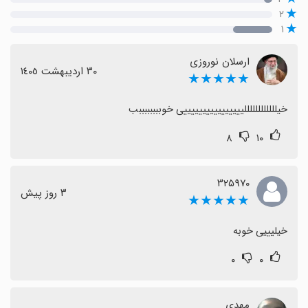
۲
۱
ارسلان نوروزی
٣٠ اردیبهشت ١٤٠٥
★★★★★
خیللللللللللللییییییییییییییییی خوببببببببب
۸
۱۰
۳۲۵۹۷۰
٣ روز پیش
★★★★★
خیلیییی خوبه
۰
۰
مهدی