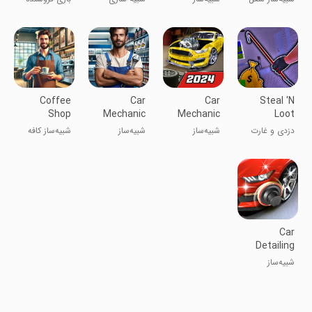
3D
Sim
کافه گیمر
مکانیک خودرو
خودرو:
در پمپ بنزین
نمایشگاه خودرو
Coffee
Car
Car
Steal 'N
Shop
Mechanic
Mechanic
Loot
Simulator
Shop
Simulator
دزدی و غارت
شبیه‌ساز
شبیه‌ساز
شبیه‌ساز کافه
3D Cafe
Simulator
21
مکانیک ماشین
تعمیرگاه ماشین
۳D کافی شاپ
3D
۳D
Car
Detailing
Simulator
شبیه‌ساز
2023
جزئیات خودرو
۲۰۲۳