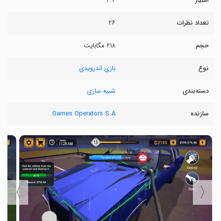
امتیاز
۴.۲
تعداد نظرات
۲۶
حجم
۲۱۸ مگابایت
نوع
بازی اندرویدی
دسته‌بندی
شبیه سازی
سازنده
Games Operators S.A.
〉
〈