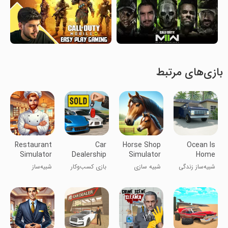
بازی‌های مرتبط
Restaurant
Car
Horse Shop
Ocean Is
Simulator
Dealership
Simulator
Home
3D Bar
Business
:Island Life
شبیه‌ساز زندگی
شبیه سازی
بازی کسب‌وکار
شبیه‌ساز
Game
Sim
در جزیره
نمایشگاه
رستوران ۳D بار
ماشین