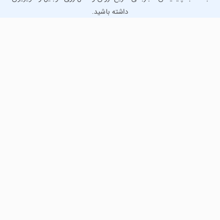
داشته باشید.
دانلود نسخه موبایل
دانلود نسخه تلویزیون TV
لذت دانلود جدیدترین بازی‌ها و بهترین برنامه‌های اندروید از
مایکت!
دانلود جدیدترین بازی‌های اندروید برای اوقات فراغت و دریافت
بهترین برنامه‌های کاربردی برای انجام انواع فعالیت‌های روزانه. لینک
مستقیم، رایگان و سریع، تست شده و امن با نصب خودکار دیتا‍.