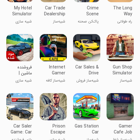
My Hotel
Car Trade
Crime
The Long
Simulator
Dealership
Scene
Way
3D
Simulator
Cleaner:
راه طولانی
پاک‌کن صحنه
شبیه‌ساز
شبیه سازی
Mobile 3D
جرم: 3D موبایل
معاملات
اتومبیل
Gun Shop
Car Sales &
Internet
فروشنده
Simulator
Drive
Gamer
ماشین |
3D
Simulator
Cafe
نسخه مود
شبیه‌ساز
شبیه‌ساز فروش
شبیه‌ساز کافه
شبیه سازی
Shooting
25
Simulator
شده
فروشگاه اسلحه
و رانندگی
بازیکنان
تیراندازی 3D
ماشین ۲۵
اینترنتی
Car Saler
Prison
Gas Station
Gamer
Game: Car
Escape
Car
Cafe Job
Dealership
Simulator
Mechanic
Simulator
شبیه‌ساز شغل
شبیه‌ساز
شبیه سازی
بازی فروشنده