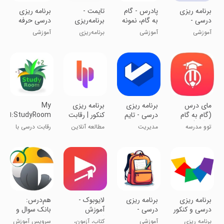
برنامه ریزی
‏پادرس - گام
تایمت -
‏برنامه ریزی
درسی -
به گام، نمونه
برنامه‌ریزی
درسی حرفه
درستو
سوال، جزوه
درسی
ای
آموزشی
آموزشی
برنامه‌ریزی
آموزشی
حرفه‌ای
درسی و کنکور..
مای درس
‏‏برنامه ریزی
‏‏‏‏‏‏برنامه ریزی
My
(گام به گام
درسی - تایم
کنکور | رقابت
StudyRoom:اتاق
رایگان)
کست
مطالعه
مطالعه
توو مدرسه
مدیریت
مطالعه آنلاین
رقابت درسی با
مدیریت زمان
شاگرد اول باش
تحصیل
کنکور
دوستان+detox
‏‏برنامه ریزی
‏‏‏برنامه ریزی
‏لایوبوک -
هم‌درس:
درسی و کنکور
درسی -
آموزش
بانک سوال و
درسینو
جدول
گام‌به‌گام -
دفتر
برنامه ریزی
آموزشی
کتاب، آزمون،
سرویس آموزش