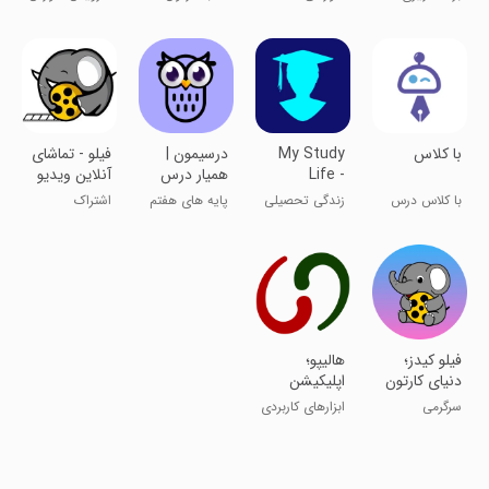
LiveBook
برنامه‌ریزی
درسی و کنکور
ویدیو، رایگان
مبتنی بر تمرین
با کلاس
My Study
‏‏‏‏‏‏درسیمون |
‏فیلو - تماشای
Life -
همیار درس
آنلاین ویدیو
School
زبان مدرسه!
با کلاس درس
زندگی تحصیلی
پایه های هفتم
اشتراک
Planner
بخون!
من - برنامه‌ریز
تا دوازدهم
ویدیو،کسب
مدرسه
درآمد
‏‏‏فیلو کیدز؛
‏‏‏هالیپو؛
دنیای کارتون
اپلیکیشن
و انیمیشن
هوش
سرگرمی
ابزارهای کاربردی
مصنوعی