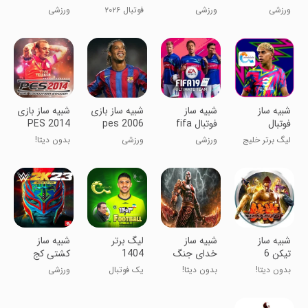
2015
eFOOTBALL
eFootball
ورزشی
ورزشی
فوتبال ۲۰۲۶
ورزشی
2026
23
گزارش فارسی
‏‏‏‏‏‏‏‏‏‏‏‏‏شبیه ساز
‏‏شبیه ساز
‏‏شبیه ساز بازی
‏شبیه ساز بازی
فوتبال
فوتبال fifa
pes 2006
PES 2014
2019
eFootball™2026
لیگ برتر خلیج
ورزشی
ورزشی
بدون دیتا!
فارس
‏شبیه ساز
‏شبیه ساز
‏‏‏‏لیگ برتر
‏شبیه ساز
تیکن 6
خدای جنگ
1404
کشتی کج
زنجیرهای
2k23 کم
بدون دیتا!
بدون دیتا!
یک فوتبال
ورزشی
الیمپوس
حجم
حرفه ای !!!