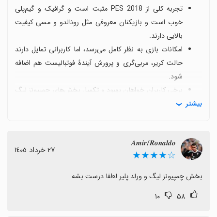
تجربه کلی از PES 2018 مثبت است و گرافیک و گیم‌پلی
خوب است و بازیکنان معروفی مثل رونالدو و مسی کیفیت
بالایی دارند.
امکانات بازی به نظر کامل می‌رسد، اما کاربرانی تمایل دارند
حالت کریر، مربی‌گری و پرورش آیندهٔ فوتبالیست هم اضافه
شود.
برخی کاربران خواهان بهبود و تکمیل بخش‌های چمپیونز لیگ
بیشتر
و ورلد پلیر هستند تا تجربهٔ کامل‌تری داشته باشند.
یکی از درخواست‌های رایج، دورتر بودن دوربین برای دید بهتر
به بازی است.
𝑨𝒎𝒊𝒓/𝑹𝒐𝒏𝒂𝒍𝒅𝒐
راه‌اندازی و آشنایی با حالت دو نفره یا چندنفره و چگونگی
٢٧ خرداد ١٤٠٥
☆★★★★
بازی آنلاین نیز نیاز به توضیحات بهتر یا بهبود دارد.
در کل تجربهٔ کاربری مثبت است و با چند بهبود کوچک در
بخش چمپیونز لیگ و ورلد پلیر لطفا درست بشه
زمینه‌ها و ویژگی‌ها، ارزش و کاربری روشن‌تری به دست
۱۰
۵۸
می‌آید.