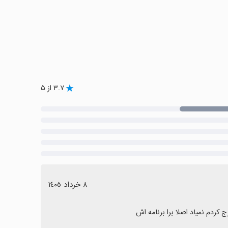
۳.۷ از ۵
٨ خرداد ١٤٠٥
 کردم نمیاد اصلا برا برنامه اش