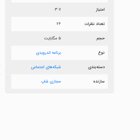
امتیاز
۳.۷
د
تعداد نظرات
۲۶
‏
حجم
۵ مگابایت
س
‏
نوع
برنامه اندرویدی
‏
دسته‌بندی
شبکه‌های اجتماعی
د
سازنده
مجازی شاپ
‏
‏
‏•
‏