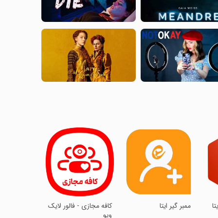
تا
ممبر گیر ایتا
‏‏‏کافه مجازی - فالور لایک
ویو