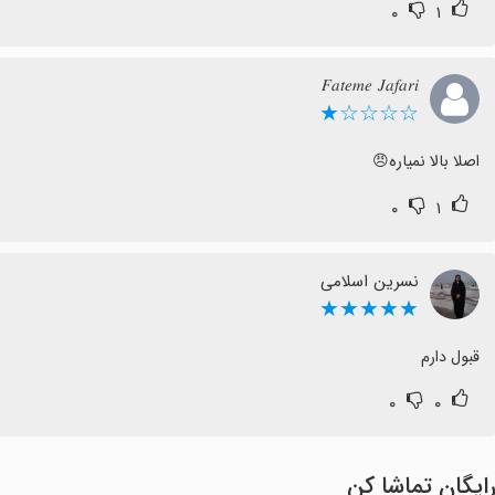
۰
۱
𝐹𝑎𝑡𝑒𝑚𝑒 𝐽𝑎𝑓𝑎𝑟𝑖
☆☆☆☆★
اصلا بالا نمیاره😠
۰
۱
نسرین اسلامی
★★★★★
قبول دارم
۰
۰
ایگان تماشا کن