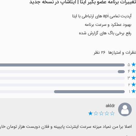
غییرات برنامه ‏عضو بگیر ایتا | ایتاشاپ در نسخه جدید
آپدیت تمامی api های ارتباطی با ایتا
بهبود عملکرد و سرعت برنامه
رفع برخی باگ های گزارش شده
ظرات و امتیازها
۲۶ نظر
۵
۴
۳
۲
۱
akldr
☆☆☆☆★
اصلا برا من نمیاد میزنه سرعت اینترنت پاییینه و فلان دویست هزار تومان خارج