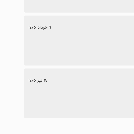
٩ خرداد ١٤٠٥
١٤ تیر ١٤٠٥