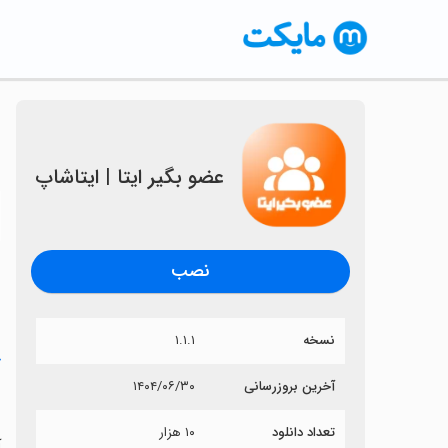
‏عضو بگیر ایتا | ایتاشاپ
〈
نصب
نسخه
۱.۱.۱
خ
آخرین بروزرسانی
۱۴۰۴/۰۶/۳۰
‏
تعداد دانلود
۱۰ هزار
آ