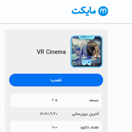
VR Cinema
〈
نصب
نسخه
۲.۵
خ
آخرین بروزرسانی
۱۴۰۴/۰۹/۲۰
a
تعداد دانلود
۷۰۰
آی