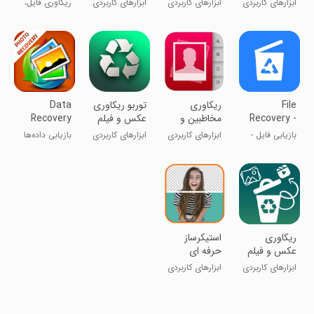
ابزارهای کاربردی
ابزارهای کاربردی
ابزارهای کاربردی
ریکاوری فایل،
عکس، فیلم
File
ریکاوری
توربو ریکاوری
Data
Recovery -
مخاطبین و
عکس و فیلم
Recovery
Restore
پرینت تماسها
Deleted
بازیابی فایل -
ابزارهای کاربردی
ابزارهای کاربردی
بازیابی داده‌ها
Photos
Files
بازیابی
عکس‌های
پرونده‌ها
حذف‌شده
ریکاوری
استیکرساز
عکس و فیلم
حرفه ای
ابزارهای کاربردی
ابزارهای کاربردی