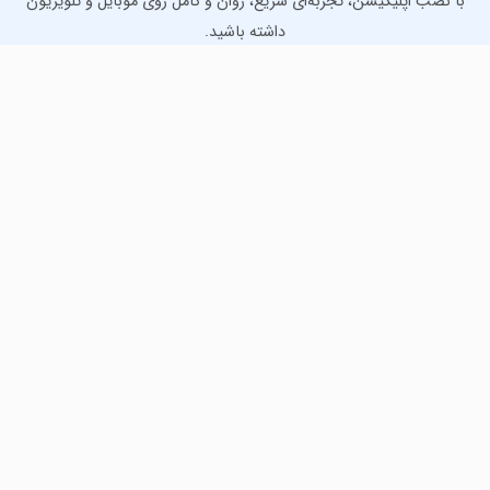
با نصب اپلیکیشن، تجربه‌ای سریع، روان و کامل روی موبایل و تلویزیون
داشته باشید.
دانلود نسخه موبایل
دانلود نسخه تلویزیون TV
لذت دانلود جدیدترین بازی‌ها و بهترین برنامه‌های اندروید از
مایکت!
دانلود جدیدترین بازی‌های اندروید برای اوقات فراغت و دریافت
بهترین برنامه‌های کاربردی برای انجام انواع فعالیت‌های روزانه. لینک
مستقیم، رایگان و سریع، تست شده و امن با نصب خودکار دیتا‍.