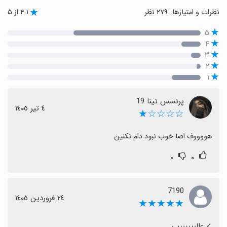
نظرات و امتیازها
۲۷۹ نظر
۴.۱ از ۵
۵
۴
۳
۲
۱
پرنسس تینا 19
٤ تیر ١٤٠٥
☆☆☆☆★
هووووف اصا خوب نبود دام نکنین
۰
۰
7190
٢٤ فروردین ١٤٠٥
★★★★★