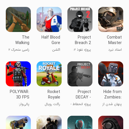
The
Half Blood
Project
Combat
Walking
Gore
Breach 2
Master
Zombie 2:
Combat
CO-OP CQB
Mobile FPS
استاد نبرد
پروژه نفوذ ۲:
اکشن
زامبی متحرک ۲
Shooter
PvP
FPS
حالت همکاری
CQB FPS
POLYWAR:
Rocket
Project
Hide from
3D FPS
Royale
DECAY -
Zombies:
online
Bodycam
ONLINE
پنهان شدن از
پروژه انحطاط -
راکت رویال
پالی‌وار:
shooter
FPS
زامبی‌ها: آنلاین
FPS با دوربین
بازی‌های
بدن
تیراندازی PvP