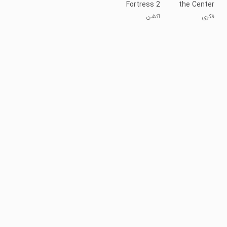
Fortress 2
the Center
of Earth
فکری
اکشن