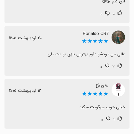
این گیم 😘😘
۰
۰
Ronaldo CR7
٢٠ اردیبهشت ١٤٠٥
★★★★★
عالی من مودشو دارم بهترین بازی تو نت ملی
۰
۲
✎☼︎𐂂
١٢ اردیبهشت ١٤٠٥
★★★★★
خیلی خوب سرگرمت میکنه
۰
۱