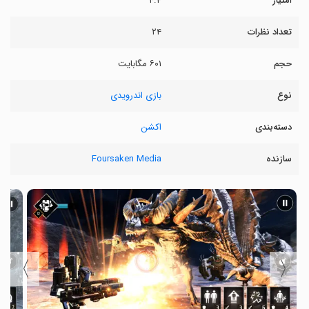
امتیاز
۴.۴
تعداد نظرات
۲۴
حجم
۶۰۱ مگابایت
نوع
بازی اندرویدی
دسته‌بندی
اکشن
سازنده
Foursaken Media
〉
〈