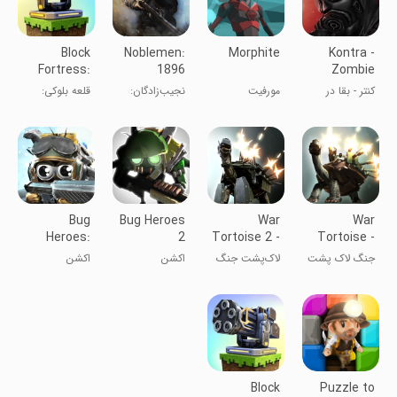
Block
Noblemen:
Morphite
Kontra -
Fortress:
1896
Zombie
Empires
Survival
کنتر - بقا در
مورفیت
نجیب‌زادگان:
قلعه بلوکی:
برابر زامبی‌ها
جنگ ۱۸۹۶
امپراتوری‌ها
Bug
Bug Heroes
War
War
Heroes:
2
Tortoise 2 -
Tortoise -
Tower
Idle
Idle
جنگ لاک پشت
لاک‌پشت جنگ
اکشن
اکشن
Defense
Shooter
Shooter
۲ - تیرانداز
بی‌کار
Block
Puzzle to