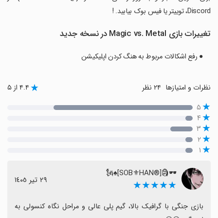
Discord، توییتر یا فیس بوک بیابید. !
تغییرات بازی Magic vs. Metal در نسخه جدید
● رفع اشکالات مربوط به هنگ کردن اپلیکیشن
نظرات و امتیازها
۲۴ نظر
۴.۴ از ۵
۵
۴
۳
۲
۱
🕶🗿[®‌SOB⚜HAN]♠🗽
٢٩ تیر ١٤٠٥
★★★★★
بازی جنگی با گرافیک بالا، گیم پلی عالی و مراحل نگاه کنسولی به 