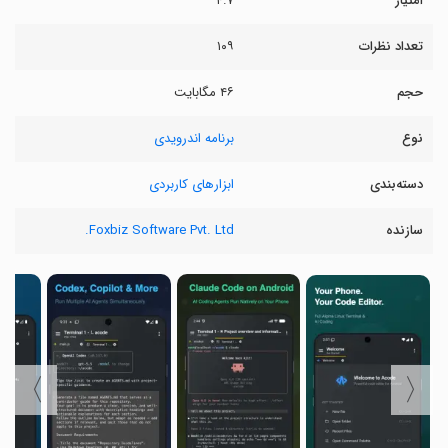
امتیاز
۴.۷
تعداد نظرات
۱۰۹
حجم
۴۶ مگابایت
نوع
برنامه اندرویدی
دسته‌بندی
ابزارهای کاربردی
سازنده
Foxbiz Software Pvt. Ltd.
〉
〈