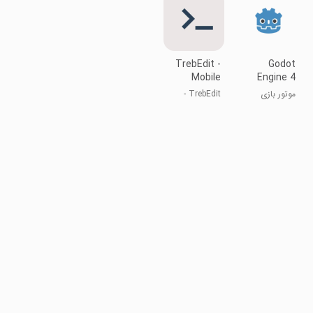
css، js
JSON
TrebEdit -
Godot
Mobile
Engine 4
HTML
موتور بازی
TrebEdit -
Editor
Godot 4
ویرایشگر
HTML موبایل