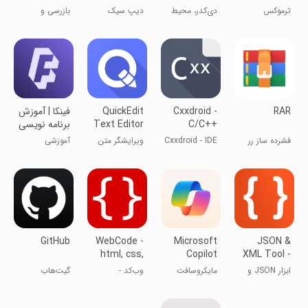
Live
Assistant
IDE :Code &
ترموکس
دی‌کدر، محیط
دیپ سیک
بازرسی و
P
توسعه و
ویرایش HTML
کامپایلر: کد و
به صورت زنده
پی
RAR
Cxxdroid -
QuickEdit
‏‏‏فینکا | آموزش
C/C++
Text Editor
برنامه نویسی
compiler
با گوشی
فشرده ساز رر
Cxxdroid - IDE
ویرایشگر متن
آموزشی
IDE
کامپایلر C/C++
سریع
GitHub
WebCode -
Microsoft
JSON &
html, css,
Copilot
XML Tool -
js ide
JSON
ابزار JSON و
مایکروسافت
وب‌کد -
گیت‌هاب
Editor
XML -
کوپایلت
ویرایشگر ایدئ
ویرایشگر
مبتنی بر html،