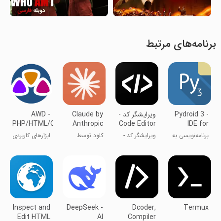
برنامه‌های مرتبط
Pydroid 3 -
ویرایشگر کد -
Claude by
AWD -
PHP/HTML/CSS/JS
Anthropic
Code Editor
IDE for
IDE
Python 3
برنامه‌نویسی به
ویرایشگر کد -
کلود توسط
ابزارهای کاربردی
زبان پایتون
کامپایلر و IDE
آنتروپیک
Inspect and
DeepSeek -
Dcoder,
Termux
Edit HTML
AI
Compiler