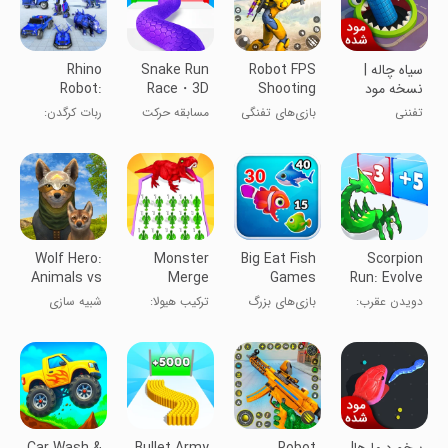
‏سیاه چاله |
Robot FPS
Snake Run
Rhino
نسخه مود
Shooting
Race・3D
Robot:
شده
Game 2
Running
Mech Robot
تفننی
بازی‌های تفنگی
مسابقه حرکت
ربات کرگدن:
Game
Game
تیراندازی FPS
مار
بازی ربات
3D
مکانی
Wolf Hero:
Monster
Big Eat Fish
Scorpion
Animals vs
Merge
Games
Run: Evolve
Robots
Dinosaur
Shark
& Clash
دویدن عقرب:
بازی‌های بزرگ
ترکیب هیولا:
شبیه سازی
Games
Games
تکامل و نبرد
شکار ماهی و
بازی‌های
کوسه
دایناسور