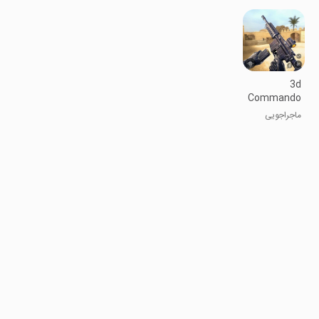
کننده مکعب
3d
Commando
Shooting
ماجراجویی
Games FPS