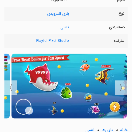
حجم
۴۳ مگابایت
نوع
بازی اندرویدی
دسته‌بندی
تفننی
سازنده
Playful Pixel Studio
〉
〈
خانه
بازی‌ها
تفننی