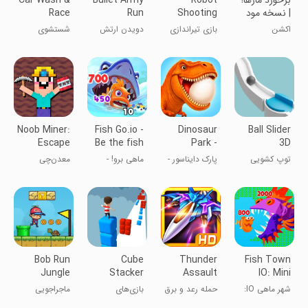
برخورد مارها!
Robot
Bullet Army
Car Wash &
| نسخه مود
Shooting
Run
Race
شده
Game: Gun
Games for
اکشن
بازی تیراندازی
دویدن ارتش
شستشوی
Kids
Games
ربات
گلوله
خودرو و بازی
های مسابقه‌ای
برای بچه‌ها
Noob Miner:
Fish Go.io -
Dinosaur
Ball Slider
Escape
Be the fish
Park -
3D
from prison
king
Games for
توپ کشویی
پارک دایناسور -
ماهی برو! -
معدن‌چی
kids
سه بعدی
بازی برای
پادشاه ماهی‌ها
مبتدی: فرار از
کودکان
باش
زندان
Bob Run
Cube
Thunder
Fish Town
Jungle
Stacker
Assault
IO: Mini
Adventure
Surfer Race
Aquarium
شهر ماهی IO:
حمله رعد و برق
بازی‌های
ماجراجویی
Game
Games
آکواریوم مینی
مسابقه سورف