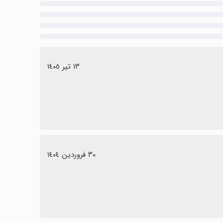
١٣ تیر ١٤٠٥
٣٠ فروردین ١٤٠٤