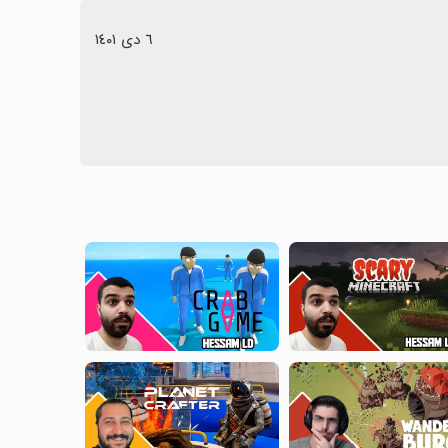
٦ دی ١٤٠١