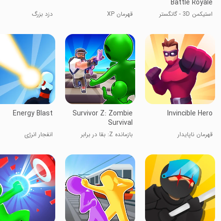
Battle Royale
استیکمن 3D - گانگستر
قهرمان XP
دزد بزرگ
خیابانی
Energy Blast
Survivor Z: Zombie
Invincible Hero
Survival
قهرمان ناپایدار
بازمانده Z: بقا در برابر
انفجار انرژی
زامبی‌ها