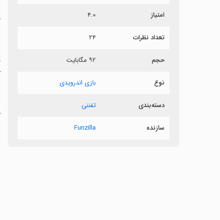
امتیاز
۴.۰
ک
تعداد نظرات
۲۴
ف
حجم
۹۲ مگابایت
ک
نوع
بازی اندرویدی
دسته‌بندی
تفننی
‏
سازنده
Funzilla
ت
ن