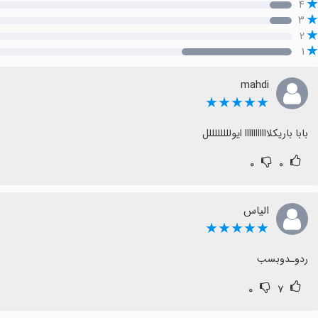
۴
۳
۲
۱
mahdi
★★★★★
بابا باریکلااااااااااا ایوللللللللل
۰
۰
الیاس
★★★★★
ردوـدوبسب
۰
۷