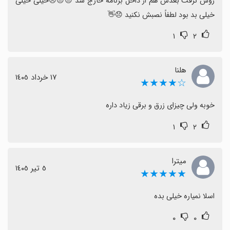
روش نرفت بعدش هم از داخل برنامه خارج شد 😒😒☹️خیلی خیلی 
خیلی بد بود لطفاً نصبش نکنید 😞👋
۱
۲
هلنا
١٧ خرداد ١٤٠٥
☆★★★★
خوبه ولی چیزای زرق و برقی زیاد داره
۱
۲
میترا
٥ تیر ١٤٠٥
★★★★★
اسلا نمیاره خیلی بده
۰
۰