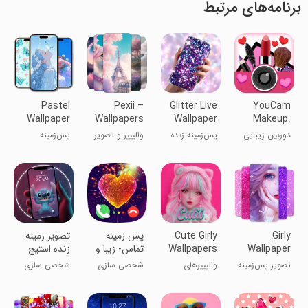
برنامه‌های مرتبط
Pastel
Pexii –
Glitter Live
YouCam
Wallpaper
Wallpapers
Wallpaper
Makeup:
&
Glitzy
Face Editor
دوربین زیبایی
پس‌زمینه زنده
والپیپر و تصویر
پس‌زمینه
Ringtones
یوکم میکاپ
براق
زمینه
پاستلی
Girly
Cute Girly
پس زمینه
‏تصویر زمینه
Wallpaper
Wallpapers
تماس- زیبا و
زنده استیچ
جذاب
تصویر پس‌زمینه
والپیپرهای
شخصی سازی
شخصی سازی
دخترانه
دخترانه