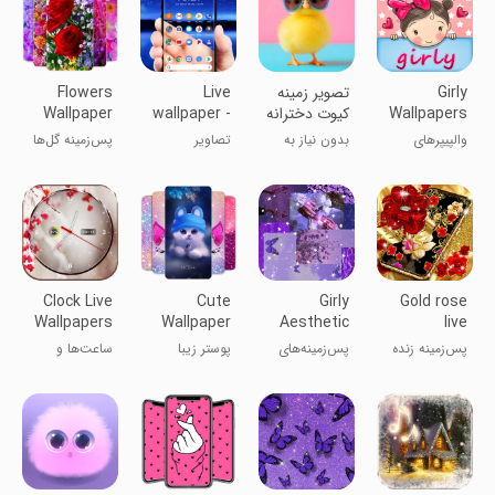
Girly
‏تصویر زمینه
Live
Flowers
Wallpapers
کیوت دخترانه
wallpaper -
Wallpaper
Transparent
for Girls
والپیپرهای
بدون نیاز به
تصاویر
پس‌زمینه گل‌ها
دخترانه برای
اینترنت
پس‌زمینه زنده
دخترها
Clock Live
Cute
Girly
Gold rose
Wallpapers
Wallpaper
Aesthetic
live
Wallpaper
wallpaper
پس‌زمینه زنده
پس‌زمینه‌های
پوستر زیبا
ساعت‌ها و
گل طلایی
دخترانه زیبا
تصویر زمینه‌های
زنده