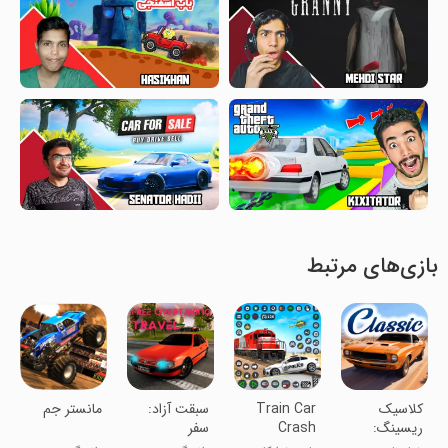
بازی‌های مرتبط
‏‏‏‏‏‏کلاسیک
Train Car
سبقت آزاد:
مانستر جم
ریسینگ:
Crash
سفر
ماشین
Derby