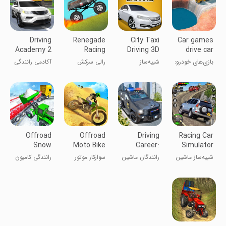
Driving
Renegade
City Taxi
Car games
Academy 2
Racing
Driving 3D
drive car
Car Games
Simulator
parking
بازی‌های خودرو:
شبیه‌ساز
رالی سرکش
آکادمی رانندگی
پارک خودرو
رانندگی تاکسی
۲: بازی‌های
شهری ۳D
اتومبیل
Offroad
Offroad
Driving
Racing Car
Snow
Moto Bike
Career:
Simulator
Trailer
Hill Rider
Online Sim
Games 3D
شبیه‌ساز ماشین
رانندگان ماشین
سوارکار موتور
رانندگی کامیون
Truck Dri
مسابقه ۳D
آنلاین: شهر
کوهستانی خارج
تریلر برفی
سرگرم‌کننده
از جاده
خارج از جاده