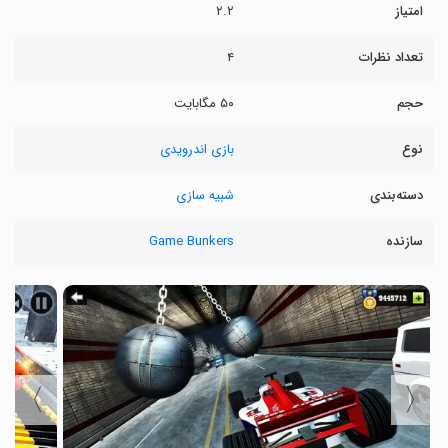
امتیاز
۲.۲
تعداد نظرات
۴
حجم
۵۰ مگابایت
نوع
بازی اندرویدی
دسته‌بندی
شبیه سازی
سازنده
Game Bunkers
〉
〈