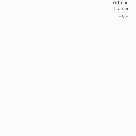
Offroad
Tractor
Farmer
شبیه‌ساز
Simulat
کشاورزی تراکتور
خارج از جاده