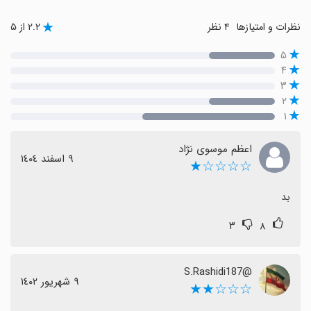
نظرات و امتیازها
۴ نظر
۲.۲ از ۵
۵
۴
۳
۲
۱
اعظم موسوی نژاد
٩ اسفند ١٤٠٤
☆☆☆☆★
بد
۳
۸
@S.Rashidi187
٩ شهریور ١٤٠٢
☆☆☆★★