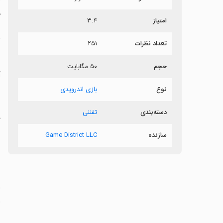
م
امتیاز
۳.۴
ب
تعداد نظرات
۲۵۱
حجم
۵۰ مگابایت
آ
نوع
بازی اندرویدی
دسته‌بندی
تفننی
‏
ش
سازنده
Game District LLC
ر
‏
ا