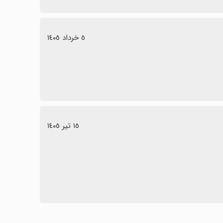
٥ خرداد ١٤٠٥
١٥ تیر ١٤٠٥