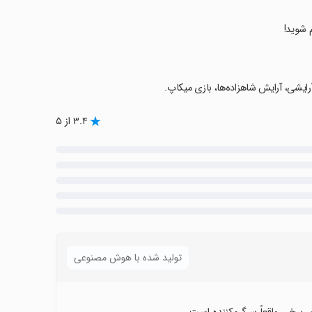
م شوید!
۳.۴ از ۵
تولید شده با هوش مصنوعی