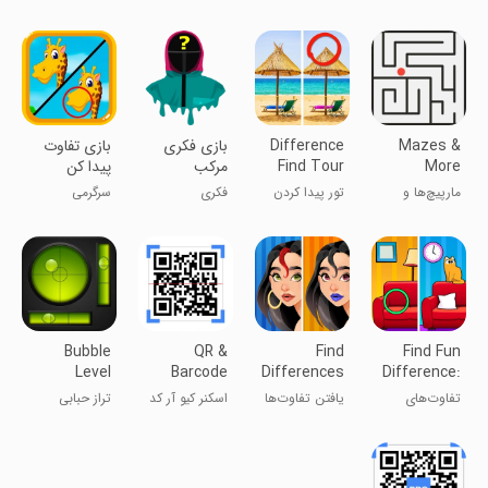
کنید +۷۵۰
سخت، متفاوت
۷۵۰+
تفاوت 1000+
فکر کن
Mazes &
Difference
‏‏بازی فکری
بازی تفاوت
More
Find Tour
مرکب
پیدا کن
مارپیچ‌ها و
تور پیدا کردن
فکری
سرگرمی
بیشتر
تفاوت‌ها
Bubble
QR &
Find
Find Fun
Level
Barcode
Differences
Difference:
Scanner
Search &
Spot it!
تفاوت‌های
یافتن تفاوت‌ها
اسکنر کیو آر کد
تراز حبابی
Spot
سرگرم‌کننده را
و جستجو
پیدا کن: بروز
کن!