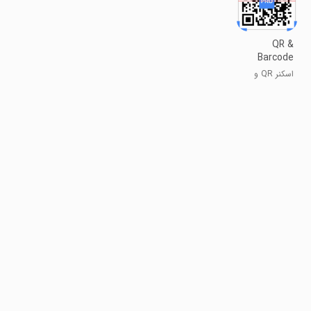
QR &
Barcode
Scanner
اسکنر QR و
PRO
بارکد PRO