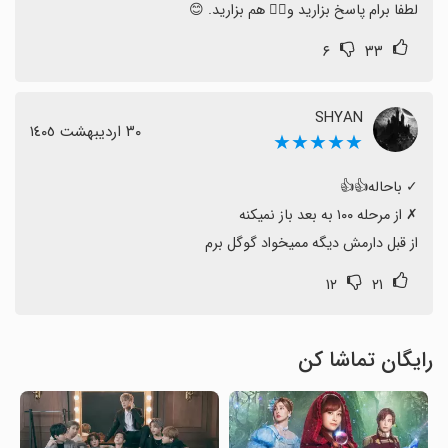
لطفا برام پاسخ بزارید و👍🏻 هم بزارید. 😊
۶
۳۳
SHYAN
٣٠ اردیبهشت ١٤٠٥
★★★★★
از قبل دارمش دیگه ممیخواد گوگل برم
۱۲
۲۱
رایگان تماشا کن