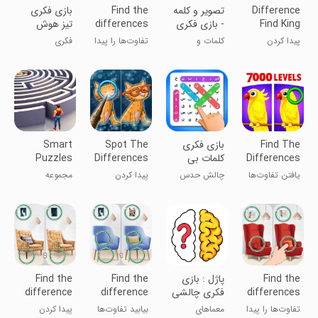
Difference
‏‏‏‏‏تصویر و کلمه
Find the
‏‏بازی فکری
Find King
- بازی فکری
differences
تیز هوش
جذاب
پیدا کردن
کلمات و
تفاوت‌ها را پیدا
فکری
تفاوت عکس‌ها
دانستنی‌ها
کنید
Find The
بازی فکری
Spot The
Smart
Differences
کلمات بی
Differences
Puzzles
- Spot it
نهایت
Collection
یافتن تفاوت‌ها
چالش حدس
پیدا کردن
مجموعه
- پیدا کن
کلمات با حروف
تفاوت های دو
معماهای
عکس
هوشمند
Find the
پاژل : بازی
Find the
Find the
differences
فکری چالشی
difference
difference
+750
و سخت
750+
1000+
تفاوت‌ها را پیدا
معماهای
بیابید تفاوت‌ها
پیدا کردن