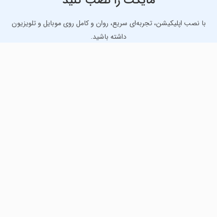
مایکت را نصب کنید
با نصب اپلیکیشن، تجربه‌ای سریع، روان و کامل روی موبایل و تلویزیون
داشته باشید.
دانلود نسخه موبایل
دانلود نسخه تلویزیون TV
لذت دانلود جدیدترین بازی‌ها و بهترین برنامه‌های اندروید از
مایکت!
دانلود جدیدترین بازی‌های اندروید برای اوقات فراغت و دریافت
بهترین برنامه‌های کاربردی برای انجام انواع فعالیت‌های روزانه. لینک
مستقیم، رایگان و سریع، تست شده و امن با نصب خودکار دیتا‍.