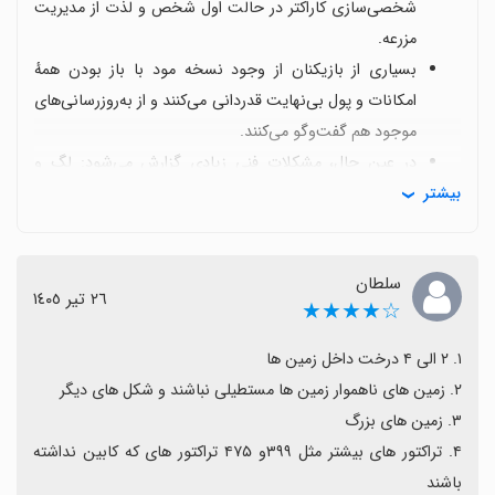
شخصی‌سازی کاراکتر در حالت اول شخص و لذت از مدیریت
مزرعه.
بسیاری از بازیکنان از وجود نسخه مود با باز بودن همهٔ
امکانات و پول بی‌نهایت قدردانی می‌کنند و از به‌روزرسانی‌های
موجود هم گفت‌وگو می‌کنند.
در عین حال، مشکلات فنی زیادی گزارش می‌شود: لگ و
بیشتر
باگ‌های متعدد، مصرف بالا و هنگکردن دستگاه که می‌تواند
تجربه را مختل کند.
برخی وسایل و تراکتورهای کلیدی قفل‌اند یا محدودند و
سلطان
کاربران خواستار افزایش محتوا، اضافه شدن کابین تراکتورها و
٢٦ تیر ١٤٠٥
☆★★★★
زمین‌های متنوع هستند.
دربارهٔ گرافیک، نظرات متفاوت است: برخی آن را گرافیک
فوق‌العاده می‌دانند، برخی دیگر از تفاوت با نسخه‌های قبلی و
برخی نقاط ضعف گرافیک شکایت دارند.
با وجود این چالش‌ها، بازی پتانسیل خوبی دارد و به‌خصوص
۴. تراکتور های بیشتر مثل ۳۹۹و ۴۷۵ تراکتور های که کابین نداشته 
برای طرفداران مزرعه‌داری و تجربهٔ مود می‌تواند گزینهٔ مناسبی