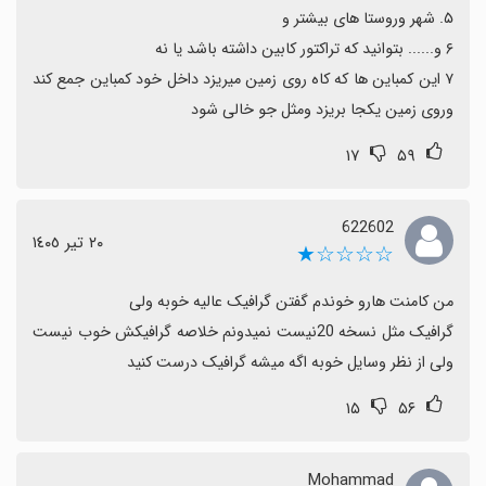
باشد؛ اگر دنبال تجربه‌ای لذت‌بخش با امکانات بیشتر هستید،
احتمالاً سرگرم‌کننده خواهد بود.
۷ این کمباین ها که کاه روی زمین میریزد داخل خود کمباین جمع کند 
وروی زمین یکجا بریزد ومثل جو خالی شود
۱۷
۵۹
622602
٢٠ تیر ١٤٠٥
☆☆☆☆★
گرافیک مثل نسخه 20نیست نمیدونم خلاصه گرافیکش خوب نیست 
ولی از نظر وسایل خوبه اگه میشه گرافیک درست کنید
۱۵
۵۶
Mohammad