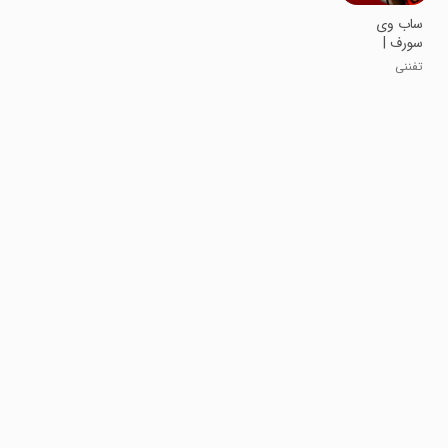
‏‏‏‏ساب وی
سورف |
نسخه مود
تفننی
شده