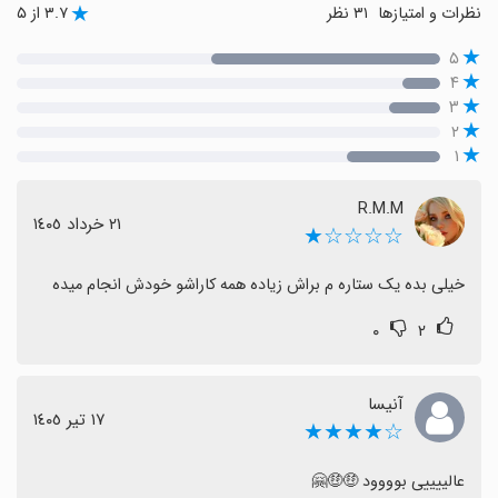
نظرات و امتیازها
۳۱ نظر
۳.۷ از ۵
۵
۴
۳
۲
۱
R.M.M
٢١ خرداد ١٤٠٥
☆☆☆☆★
خیلی بده یک ستاره م براش زیاده همه کاراشو خودش انجام میده
۰
۲
آنیسا
١٧ تیر ١٤٠٥
☆★★★★
عالییییی بوووود 🤑🤑🤗