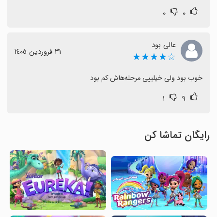
۰
۰
عالی بود
٣١ فروردین ١٤٠٥
☆★★★★
خوب بود ولی خیلییی مرحله‌هاش کم بود
۱
۹
رایگان تماشا کن