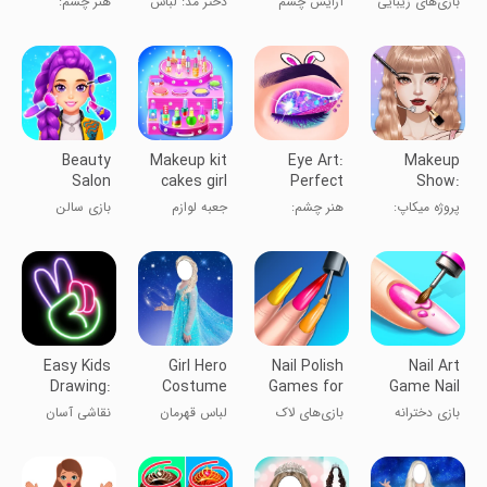
بازی‌های زیبایی
آرایش چشم
دختر مد: لباس
هنر چشم:
Artist
Hair
Makeup
Makeup
آرایشی DIY
و مدل مو
آرایشگر زیبایی
Games
Game
Beauty
Makeup kit
Eye Art:
Makeup
Salon
cakes girl
Perfect
Show:
Games for
games
Makeup
Makeover
پروژه میکاپ:
هنر چشم:
جعبه لوازم
بازی سالن
Girls
Artist
Salon
بازی‌های تغییر
آرایشگر حرفه‌ای
آرایش کیک
زیبایی دخترانه
چهره
دخترانه
Easy Kids
Girl Hero
Nail Polish
Nail Art
Drawing:
Costume
Games for
Game Nail
how to
Girls
Salon
بازی دخترانه
بازی‌های لاک
لباس قهرمان
نقاشی آسان
draw
Games
مانیکور ناخن
ناخن برای
دختر
برای کودکان:
دختران
چگونه بکشیم