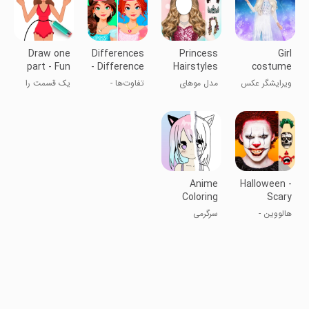
Draw one
Differences
Princess
Girl
part - Fun
- Difference
Hairstyles
costume
drawing
games
photo
ویرایشگر عکس
مدل موهای
تفاوت‌ها -
یک قسمت را
editor
لباس دخترانه
شاهزاده خانم
تفاوت را ببینید
بکشید: پازل
بکشید
Anime
Halloween -
Coloring
Scary
Book for
photo
هالووین -
سرگرمی
Girls
editor
ویرایشگر عکس
ترسناک