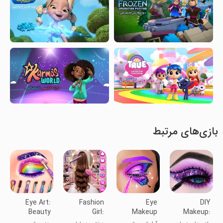
بازی‌های مرتبط
Eye Art:
Fashion
Eye
DIY
Beauty
Girl:
Makeup
Makeup:
Makeup
Dressup &
Artist
Beauty