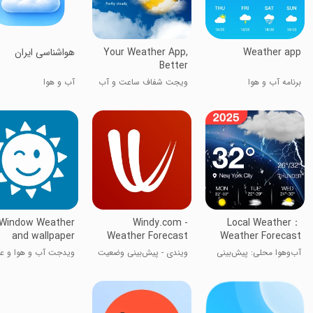
Weather app
Your Weather App,
‏هواشناسی ایران
Better
برنامه آب و هوا
ویجت شفاف ساعت و آب
آب و هوا
و هوا
Window Weather
Windy.com -
Local Weather：
and wallpaper
Weather Forecast
Weather Forecast
آب‌وهوا محلی: پیش‌بینی
ویندی - پیش‌بینی وضعیت
ویدجت آب و هوا و 
آب‌وهوا
آب و هوا
پس‌زمینه یوویندوز