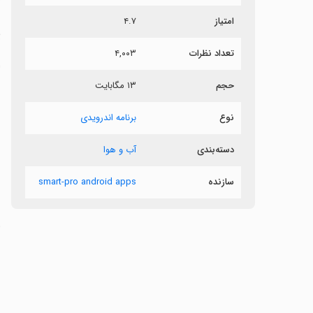
امتیاز
۴.۷
پ
تعداد نظرات
۴,۰۰۳
ا
حجم
۱۳ مگابایت
ب
نوع
برنامه اندرویدی
دسته‌بندی
آب و هوا
ش
سازنده
smart-pro android apps
‏
‏
‏