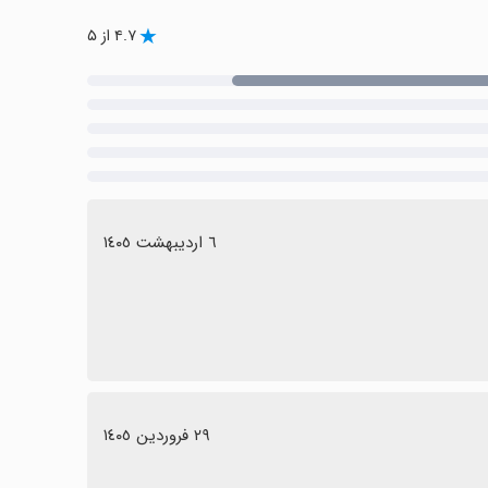
۴.۷ از ۵
٦ اردیبهشت ١٤٠٥
٢٩ فروردین ١٤٠٥