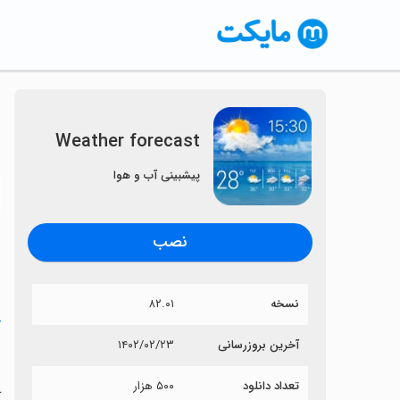
Weather forecast
پیشبینی آب و هوا
〈
نصب
نسخه
۸۲.۰۱
خ
آخرین بروزرسانی
۱۴۰۲/۰۲/۲۳
t
تعداد دانلود
۵۰۰ هزار
آی