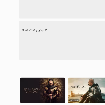
٣ اردیبهشت ١٤٠٥