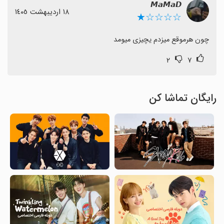
‌𝙈𝙖𝙈𝙖𝘿
١٨ اردیبهشت ١٤٠٥
☆☆☆☆★
چون هرموقع میزدم یچیزی میومد
۲
۷
رایگان تماشا کن