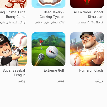
sagi Shima: Cute
Bear Bakery -
Ai To Noroi: School
Bunny Game
Cooking Tycoon
Simulator
Ai To Noroi: شبیه‌ساز
کارگاه نانوایی خرس - تاجر
اوزاگی شیم: بازی بامزه
مدرسه
آشپزی
خرگوش
Super Baseball
Extreme Golf
Homerun Clash
League
ورزشی
ورزشی
ورزشی