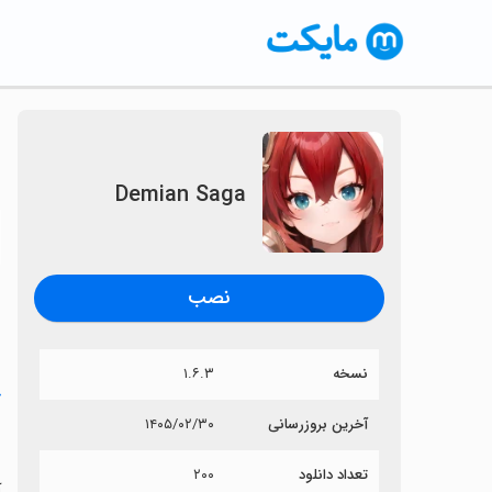
Demian Saga
〈
نصب
نسخه
۱.۶.۳
خ
آخرین بروزرسانی
۱۴۰۵/۰۲/۳۰
a
تعداد دانلود
۲۰۰
آی