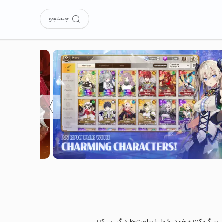
جستجو
〉