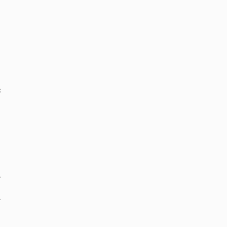
‏
‏
‏
‏
‏
‏