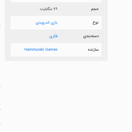
حجم
۷۹ مگابایت
د
نوع
بازی اندرویدی
آ
ا
دسته‌بندی
فکری
سازنده
Hammurabi Games
‏
‏
‏
‏
‏