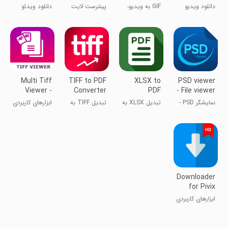
for Twitter
Maker
for
دانلود ویدیو
GIF به ویدیو،
پینترست لایت
دانلود ویدئو
Pinterest
برای پینترست
سازنده GIF
برای توییتر
Multi Tiff
TIFF to PDF
XLSX to
PSD viewer
Viewer -
Converter
PDF
- File viewer
Open Tif f
Converter
for P
نمایشگر PSD -
تبدیل XLSX به
تبدیل TIFF به
ابزارهای کاربردی
نمایش‌دهنده
PDF
PDF
فایل‌ها
Downloader
for Pivix
ابزارهای کاربردی