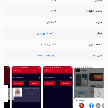
امتیاز
۴.۷
تعداد نظرات
۷۳۴
حجم
۸ مگابایت
نوع
برنامه اندرویدی
دسته‌بندی
عکس و فیلم
سازنده
hongthuanjsc
〉
〈