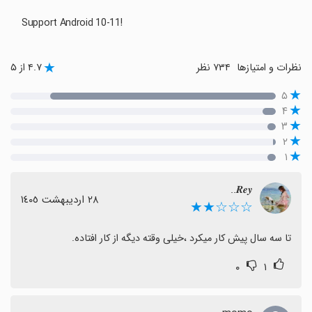
Support Android 10-11!
نظرات و امتیازها
۷۳۴ نظر
۴.۷ از ۵
۵
۴
۳
۲
۱
𝑹𝒆𝒚..
٢٨ اردیبهشت ١٤٠٥
☆☆☆★★
تا سه سال پیش کار میکرد ،خیلی وقته دیگه از کار افتاده.
۰
۱