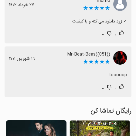
momo
٢٧ خرداد ١٤٠٢
★★★★★
‏✓ زود دانلود می کنه و با کیفیت
۰
۰
Mr-Beat-Beas((051))
١٦ شهریور ١٤٠١
★★★★★
tooooop
۰
۰
رایگان تماشا کن