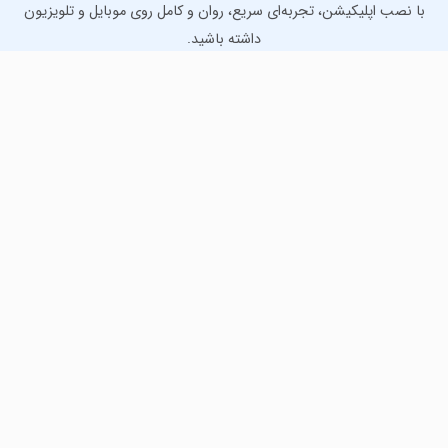
با نصب اپلیکیشن، تجربه‌ای سریع، روان و کامل روی موبایل و تلویزیون
داشته باشید.
دانلود نسخه موبایل
دانلود نسخه تلویزیون TV
لذت دانلود جدیدترین بازی‌ها و بهترین برنامه‌های اندروید از
مایکت!
دانلود جدیدترین بازی‌های اندروید برای اوقات فراغت و دریافت
بهترین برنامه‌های کاربردی برای انجام انواع فعالیت‌های روزانه. لینک
مستقیم، رایگان و سریع، تست شده و امن با نصب خودکار دیتا‍.