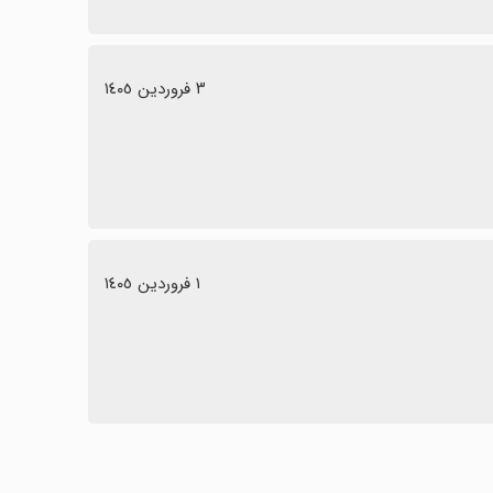
٣ فروردین ١٤٠٥
١ فروردین ١٤٠٥