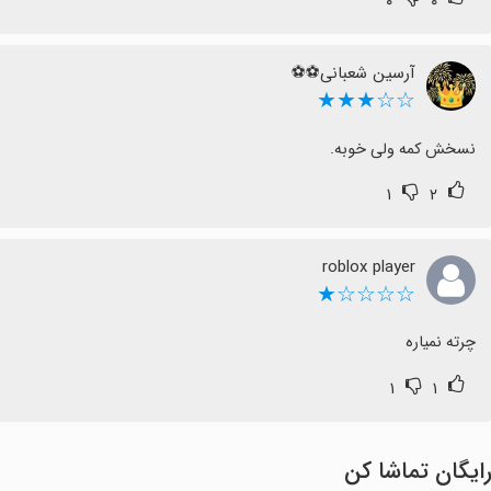
۰
۰
آرسین شعبانی⚽⚽
☆☆★★★
نسخش کمه ولی خوبه.
۱
۲
roblox player
☆☆☆☆★
چرته نمیاره
۱
۱
ایگان تماشا کن