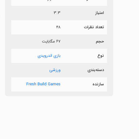
امتیاز
۳.۳
پ
تعداد نظرات
۴۸
ب
حجم
۶۷ مگابایت
نوع
بازی اندرویدی
دسته‌بندی
ورزشی
سازنده
Fresh Build Games