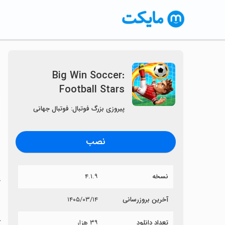
Big Win Soccer:
Football Stars
〈
پیروزی بزرگ فوتبال: فوتبال جهانی
نصب
نسخه
۴.۱.۹
خ
s
آخرین بروزرسانی
۱۴۰۵/۰۳/۱۴
تعداد دانلود
۳۹ هزار
آی