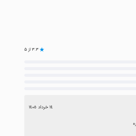
۳.۳ از ۵
١٤ خرداد ١٤٠٥
ه