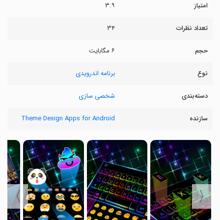
امتیاز
۳.۹
تعداد نظرات
۳۴
حجم
۶ مگابایت
نوع
برنامه اندرویدی
دسته‌بندی
شخصی سازی
سازنده
Theme Design Apps for Android
〉
〈