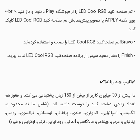
‏• تم صفحه کلید LED Cool RGB را از فروشگاه Play دانلود و باز کنید.< br>•
روی دکمه APPLY یا تصویر پیش‌نمایش تم صفحه کلید LED Cool RGB کلیک
کنید.
‏• Bravo! تم صفحه‌کلید LED Cool RGB را نصب و استفاده کرده‌اید.
‏• Finish را فشار دهید سپس از برنامه صفحه‌کلید LED Cool RGB لذت ببرید.
‏✔️تایپ چند زبانه؟✔️
‏ما بیش از 30 میلیون کاربر از بیش از 150 زبان پشتیبانی می کنند و هنوز هم
تعداد زیادی صفحه کلید را دوست داشته اند. (شامل اما نه محدود به
انگلیسی، اسپانیایی، اندونزی، هندی، پرتغالی، لهستانی، فرانسوی، روسی،
ایتالیایی، عربی، ویتنامی، مالاگاسی، آلمانی، رومانیایی، ترکی، اوکراینی و غیره)