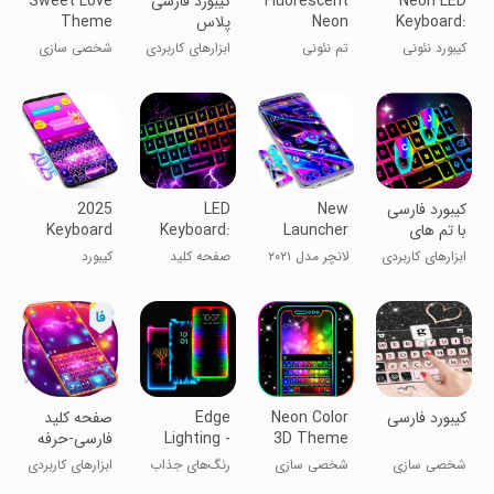
Neon LED
Fluorescent
کیبورد فارسی
Sweet Love
Keyboard:
Neon
پلاس
Theme
Theme
RGB & Emoji
کیبورد نئونی
تم نئونی
ابزارهای کاربردی
شخصی سازی
فلورسانس
کیبورد فارسی
New
LED
2025
با تم های
Launcher
Keyboard:
Keyboard
جذاب
2021
RGB
ابزارهای کاربردی
لانچر مدل ۲۰۲۱
صفحه کلید
کیبورد
Lighting
LED
کیبورد فارسی
Neon Color
Edge
صفحه کلید
3D Theme
Lighting -
فارسی-حرفه
Borderlight
ای
شخصی سازی
شخصی سازی
رنگ‌های جذاب
ابزارهای کاربردی
برای لبه‌های