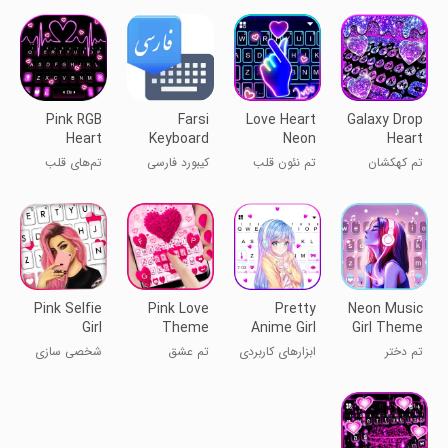
گوشی
Pink RGB
Farsi
Love Heart
Galaxy Drop
Heart
Keyboard
Neon
Heart
Theme
Theme
Theme
تم کهکشان‌
تم نئون قلب
کیبورد فارسی
تم‌های قلب
قلبی برای
عشق
صورتی RGB
کیبورد
Pink Selfie
Pink Love
Pretty
Neon Music
Girl
Theme
Anime Girl
Girl Theme
Keyboard
Keyboard
تم دختر
ابزارهای کاربردی
تم عشق
شخصی سازی
Back
Bac
موسیقی نئونی
صورتی