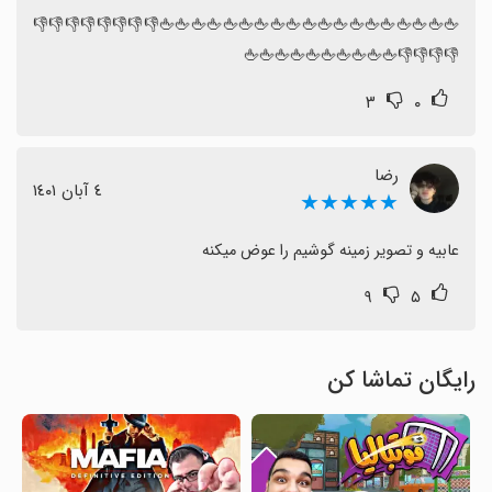
🖕🖕🖕🖕🖕🖕🖕🖕🖕🖕🖕🖕🖕🖕🖕🖕🖕🖕🖕👎👎👎👎👎👎👎👎
👎👎👎👎🖕🖕🖕🖕🖕🖕🖕🖕🖕🖕
۳
۰
رضا
٤ آبان ١٤٠١
★★★★★
عابیه و تصویر زمینه گوشیم را عوض میکنه
۹
۵
رایگان تماشا کن