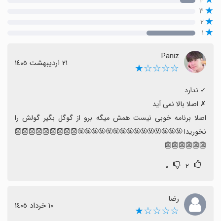
۴
۳
۲
۱
Paniz
٢١ اردیبهشت ١٤٠٥
☆☆☆☆★
اصلا برنامه خوبی نیست همش میگه برو از گوگل بگیر گولش را 
نخوریدا 🤬🤬🤬🤬🤬🤬🤬🤬🤬🤬🤬🤬🤬🤬🤬👺👺👺👺👺👺👺👺👺
👺👺👺👺👺👺
۰
۲
رضا
١٠ خرداد ١٤٠٥
☆☆☆☆★