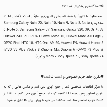
‏📲دستگاه‌های پشتیبانی‌شده؟📲
‏صفحه‌کلید ما تقریباً با همه تلفن‌های اندرویدی سازگار است. (شامل اما نه
محدود به Samsung Galaxy Note 20، Note 10، Note 9، Note 8، Note
6، Note 5، Samsung Galaxy J7، Samsung Galaxy S20، S9، S9 +، S8
و S8 Edge؛ Huawei P40، P10 Plus، Huawei Mate 40, Huawei Mate
30, Huawei P9, Huawei Honor 8؛ HTC 10, HTC One A9؛ OPPO Find
9؛ OPPO F3 Plus؛ Xiaomi Mix, Xiaomi 6؛ Nokia 8؛ VIVO V5 Plus؛
Sony Xperia Z5, Sony Xperia Z4 ؛ Moto و غیره)
‏🛡نگران حفظ حریم خصوصی و امنیت نباشید: 🛡
‏ما هرگز اطلاعات شخصی شما را جمع آوری نمی کنیم و عکس هایی را که به
عنوان تصاویر پس زمینه HD تنظیم کرده اید جمع آوری نمی کنیم. ما فقط از
کلمات تایپ شده توسط شما استفاده می کنیم تا پیش بینی ها دقیق تر شود.