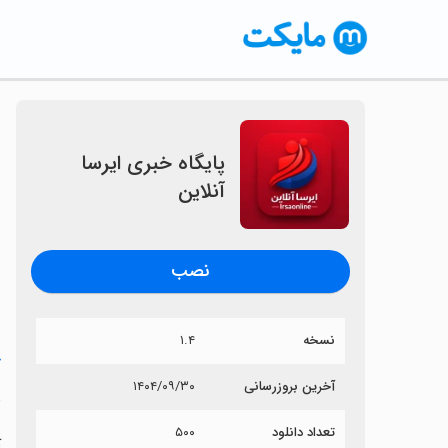
‏‏‏پایگاه خبری ایرسا
آنلاین
نصب
نسخه
۱.۴
خ
آخرین بروزرسانی
۱۴۰۴/۰۹/۳۰
‏
تعداد دانلود
۵۰۰
آ