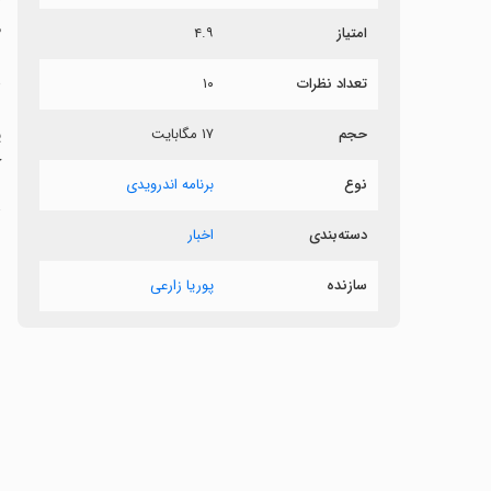
م
امتیاز
۴.۹
د
تعداد نظرات
۱۰
حجم
۱۷ مگابایت
ک
نوع
برنامه اندرویدی
ت
دسته‌بندی
اخبار
سازنده
پوریا زارعی
ن