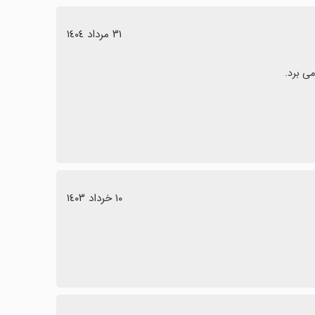
٣١ مرداد ١٤٠٤
١٠ خرداد ١٤٠٣