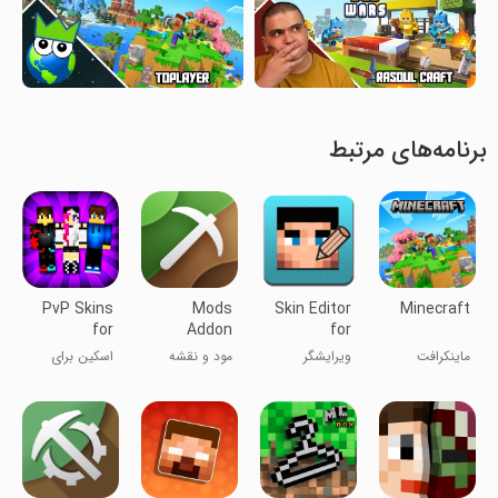
برنامه‌های مرتبط
PvP Skins
Mods
Skin Editor
Minecraft
for
Addon
for
Minecraft
Skins for
Minecraft
ماینکرافت
ویرایشگر
مود و نقشه
اسکین برای
Minecraft
پوست برای
برای ماینکرافت
ماینکرافت
ماینکرفت