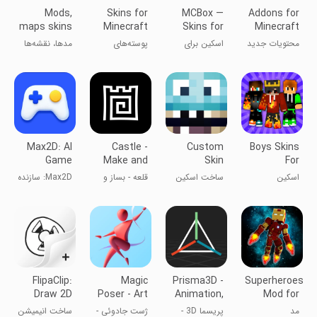
Mods,
Skins for
MCBox —
Addons for
maps skins
Minecraft
Skins for
Minecraft
for
Minecraft
محتویات جدید
اسکین برای
پوسته‌های
مدها، نقشه‌ها
Minecraft
برای ماینکرافت
ماینکرافت
ماینکرفت
و اسکن برای
ماینکرفت
Max2D: AI
Castle -
Custom
Boys Skins
Game
Make and
Skin
For
Maker
Pla‪y
Creator
Minecraft
اسکین
ساخت اسکین
قلعه - بساز و
Max2D: سازنده
Engine
Minecraft
PE
ماینکرافت
برای ماینکرافت
بازی کن
بازی، موتور
پسرانه
بازی
FlipaClip:
Magic
Prisma3D -
Superheroes
Draw 2D
Poser - Art
Animation,
Mod for
Animation
Pose Tool
Modeling
Minecraft
مد
پریسما 3D -
ژست جادوئی -
ساخت انیمیشن