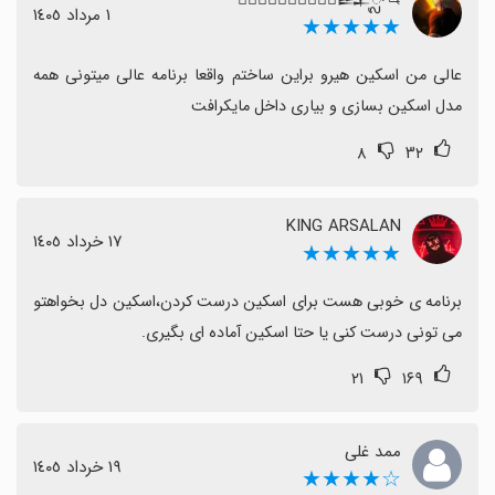
برخی گزارش‌ها حاکی از وجود مشکلات موقتی مانند خطاهای
١ مرداد ١٤٠٥
★★★★★
ذخیره یا انتقال، خطوط سیاه روی اسکین یا عدم ورود صحیح
به بازی است که به‌عنوان محدودیت‌های موقتی مطرح
عالی من اسکین هیرو براین ساختم واقعا برنامه عالی میتونی همه 
می‌شود.
مدل اسکین بسازی و بیاری داخل مایکرافت
با وجود این چالش‌ها، اکثر کاربران تأکید دارند که پتانسیل بالا
۸
۳۲
و قابلیت خلاقیت‌محور برنامه ارزش نگه داشتن و دنبال
یادگیری آموزش‌های بیشتر است.
اگر هدف شما ساخت و استفاده از اسکین‌های شخصی برای
KING ARSALAN
١٧ خرداد ١٤٠٥
★★★★★
Minecraft است و آماده هستید تا با مراحل انتقال آشنا
شوید، این اپ گزینه خوبی برای شما خواهد بود.
برنامه ی خوبی هست برای اسکین درست کردن،اسکین دل بخواهتو 
می تونی درست کنی یا حتا اسکین آماده ای بگیری.
۲۱
۱۶۹
ممد غلی
١٩ خرداد ١٤٠٥
☆★★★★