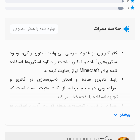
۲
۱
خلاصه نظرات
تولید شده با هوش مصنوعی
اکثر کاربران از قدرت طراحی بی‌نهایت، تنوع رنگی، وجود
اسکین‌های آماده و امکان ساخت و دانلود اسکین‌ها استفاده
شده برای Minecraft ابراز رضایت کرده‌اند.
رابط کاربری ساده و امکان ذخیره‌سازی در گالری و
صرفه‌جویی در حجم برنامه از نکات مثبت عمده است که
تجربه استفاده را لذت‌بخش می‌کند.
بسیاری از کاربران توضیح می‌دهند که برای آوردن اسکین به
بیشتر
Minecraft به آموزش روشن و گام‌به‌گام نیاز دارند،
به‌خصوص درباره اندازه‌های پیکسل (مثلاً 32×64 یا 64×64) و
گزینه‌هایی مانند «Choose New Skin».
𓄂⃝𒆛⃢𝙰𝚛𝚊𝚍𓄂⃢𒊐ᬼ𖦦