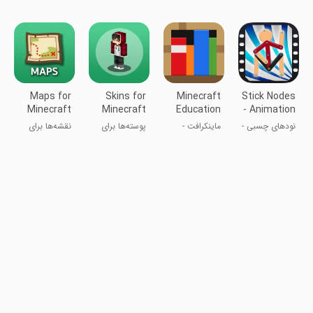
سوپرقهرمانان
انیمیشن و
ابزار ژست هنری
برای ماینکرفت
مدل‌سازی
Maps for
Skins for
Minecraft
Stick Nodes
Minecraft
Minecraft
Education
- Animation
PE
PE
نودهای چسبی -
ماینکرافت -
پوسته‌ها برای
نقشه‌ها برای
انیمیشن
نسخه تحصیلی
ماینکرافیت PE
ماینکرافت PE