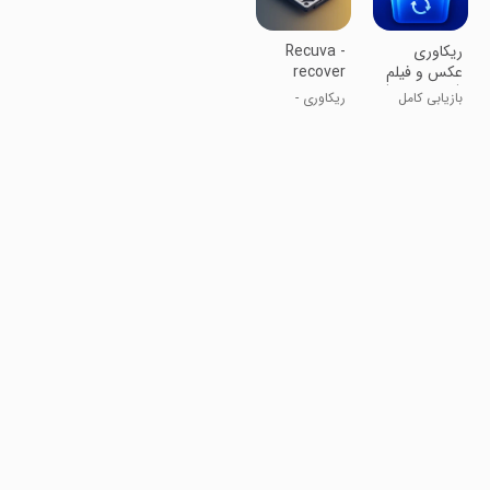
‏‏‏ریکاوری
Recuva -
عکس و فیلم
recover
(حذف شده )
بازیابی کامل
ریکاوری -
عکس و ویدیو
بازگردانی