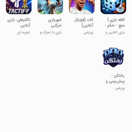
‏کافه ‌بازی |
‏‏‏‏‏‏کات (فوتبال
‏‏‏شهربازی
‏‏‏‏‏تاکتیفای: بازی
منچ - حکم -
آنلاین)
حرکتی
آنلاین
چت - نقطه
ورزشی AR
مدیریت
بازی آنلاین و
ورزشی
بازی با تحرک و
تجربه ای
خط
فوتبال
چت با دوستان
ورزش
متفاوت از
فوتبال!
‏‏‏‏‏رختکن -
پیش‌بینی و
جایزه
ورزشی