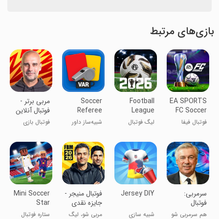
بازی‌های مرتبط
EA SPORTS
Football
Soccer
‏‏‏‏‏‏‏‏‏‏‏‏‏‏‏‏‏مربی برتر -
FC Soccer
League
Referee
فوتبال آنلاین
Simulator
2026
Mobile 26
فوتبال فیفا
لیگ فوتبال
شبیه‌ساز داور
فوتبال بازی
3D
2026
فوتبال ۳D
کن،جایزه بگیر!
‏سرمربی:
Jersey DIY
‏فوتبال منیجر -
Mini Soccer
فوتبال
جایزه نقدی
Star
ماهانه
هم سرمربی شو
شبیه سازی
مربی شو، لیگ
ستاره فوتبال