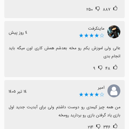
دسترسی به آنها، برخی کاربران را ناامید کرده اما اکثر نظرات با
۲۵۰
۸۸۷
تشکر از تیم سازنده و امید به بهبود بیان شده است.
اگر به دنبال تجربه کیمدی‌محور با جمع‌آوری کارت‌ها و لذت
قرعه‌کشی هستید و جام جهانی 2026 برایتان جذاب است،
ماینکرفت
٤ روز پیش
☆★★★★
این بازی گزینه مناسبی است؛ فقط باید آماده باشید برای
مصرف اینترنت و بروزرسانی‌های آینده.
عالی ولی اموزش یکم رو مخه بعدشم همش کاری اون میگه باید 
انجام بدی
۹
۴۸
امیر
١٤ تیر ١٤٠٥
☆★★★★
من همه چیز کیمدی رو دوست داشتم ولی برای آبدیت جدید اول 
بازی یاد گرفتن بازی رو بردارید رومخه
۲۱۴
۳۴۶