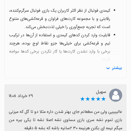
کیمدی فوتبال از نظر اکثر کاربران یک بازی فوتبال سرگرم‌کننده،
رقابتی و با مجموعه کارت‌های فراوان و قرعه‌کشی‌های متنوع
است که تجربه جمع‌آوری را خیلی لذت‌بخش می‌کند.
قابلیت وارد کردن کدهای کیمدی و استفاده از آن‌ها در ترکیب
تیم و قرعه‌کشی برای خیلی‌ها جزو نقاط اوج بوده، هرچند
برخی با وارد نشدن کارت‌ها یا کار نکردن برخی کدها مواجه
شدند.
بیشتر
حضور کیمدی شو، جام جهانی 2026 و بازیکنان معروف مانند
رونالدو و مسی، به همراه پتانسیل بالا برای جایزه‌ها و
مسابقات، از نکات مثبت پرطرفدار است.
سهیل
با این حال مشکلاتی مانند نیاز به اینترنت برای بازی آنلاین،
٢٩ خرداد ١٤٠٥
★★★★★
بارگذاری طولانی، صفحه سیاه یا باگ‌هایی که گاهی موجب
خارج شدن از بازی یا عدم نمایش کارت‌ها می‌شود، گاهی
عالییییی ولی من مطعانم جای بهتر شدن داره مثلا دو تا گل که میزنی 
تجربه را تحت‌تأثیر قرار می‌دهد.
بازی تموم نشه سری بازی مساوی نشه اصلا نشه تا یکی ببره من 
بروزرسانی‌های مکرر و بعضاً نبود برخی کارت‌ها یا مشکلات
میگم نیمه ای بکنن هرنیمه ۳۰ ۲سانیه باشه که بشه ۵ دقیقه