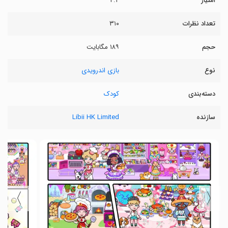
امتیاز
۴.۲
تعداد نظرات
۳۱۰
حجم
۱۸۹ مگابایت
نوع
بازی اندرویدی
دسته‌بندی
کودک
سازنده
Libii HK Limited
〉
〈