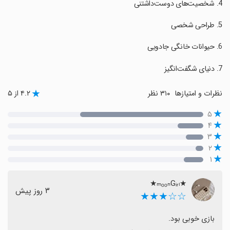
نظرات و امتیازها
۳۱۰ نظر
۴.۲ از ۵
۵
۴
۳
۲
۱
★ₘₒₒₙGᵢᵣₗ★
٣ روز پیش
☆☆★★★