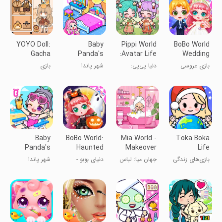
YOYO Doll:
Baby
Pippi World
BoBo World
Gacha
Panda's
:Avatar Life
Wedding
Dress Up
Town:
game kids
بازی عروسی
دنیا پی‌پی:
شهر پاندا
بازی
Game
Princess
بوبو برای
زندگی آواتار
کوچولو: پرنسس
لباس‌پوشی
کودکان
عروسک YOYO
انیمه
Baby
BoBo World:
Mia World -
Toka Boka
Panda's
Haunted
Makeover
Life
Town: My
House
Life
Princess
بازی‌های زندگی
جهان میا: لباس
دنیاى بوبو -
شهر پاندا
World
Games
شاهزاده توکا
پوشیدن
خانه
کوچولو
بوکا
عروسک شیرین
تسخیرشده -
بچه‌ها