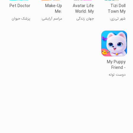
Pet Doctor
Make-Up
Avatar Life
Tizi Doll
Me:
World: My
Town My
Superstar
Story
Avatar
شهر تی‌زی:
جهان زندگی
مراسم آرایشی:
پزشک حیوان
Games
بازی‌های لباس
آواتار: داستان
سوپر استار
خانگی
پوشاندن
من
عروسک‌ها
My Puppy
Friend -
Cute Pet
دوست توله
Dog
سگ من - سگ
خانگی
دوست‌داشتنی