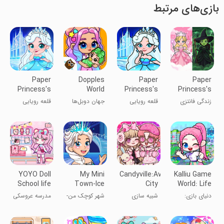
بازی‌های مرتبط
Paper
Dopples
Paper
Paper
Princess's
World
Princess's
Princess's
Dream
Dream
Fantasy
زندگی فانتزی
قلعه رویایی
جهان دوبل‌ها
قلعه رویایی
Castle
Castle
Life
پرنسس کاغذی
پرنسس کاغذی
شاهزاده‌خانم
کاغذی
YOYO Doll
My Mini
Candyville:Avatar
Kalliu Game
School life
Town-Ice
City
World: Life
Dress up
Princess
Story
دنیای بازی:
شبیه سازی
شهر کوچک من-
مدرسه عروسکی
Game
داستان زندگی
بازی پرنسس
یویو: لباس
یخی
پوشیدن