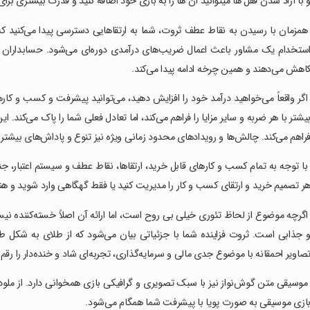
 با آزاد شدن قفل ها میتوانید آن ها را به بازی خود اضافه کنید و قدرت بیشتری ب
 همزمان با رسیدن به نقاط عطف ثروت، شما به ارتقاهایی دسترسی پیدا می‌کنید که
ستخدام یک مشاور باعث اعمال ضریب‌های درآمدی دوره‌ای می‌شود. حسابداران کسب 
اهش می‌دهند و همین چرخه ادامه پیدا می‌کند.
 اگر واقعاً می‌خواهید درآمد خود را افزایش دهید، می‌توانید پیشرفت و کسب و کارها
یشتر با هر ضربه و سایر مزایا را فراهم می‌کند، اما تعادل فعلی شما را پاک می‌کند. 
راهم می‌کند. چالش‌ها و رویدادهای محدود زمانی ویژه نیز تنوع و پاداش‌های بیشتری
 با توجه به تمام کسب و کارهای قابل خرید، ارتقاها، نقاط عطف و سیستم اعتبار، جن
ر تصمیم خرید و ارتقای کسب و کار را مدیریت کنید یا فقط گهگاهی وارد شوید و هن
 اگرچه موضوع از لحاظ تئوری خیلی بی روح است، اما ارائه آن اصلاً خسته‌کننده 
 جذابی است. ثروت فزاینده شما با جزئیاتی بیان می‌شود که از طلای به شکل طنز
صاویر احمقانه با موضوع جدی مالی و سرمایه‌گذاری، تجربه‌ای شاد و خنده‌دار را رقم 
 موسیقی متن گوش‌نواز نیز با سبک تصویری و گرافیکی بازی همخوانی دارد. از ملو
ازی موسیقی به صورت پویا با پیشرفت شما همگام می‌شود.