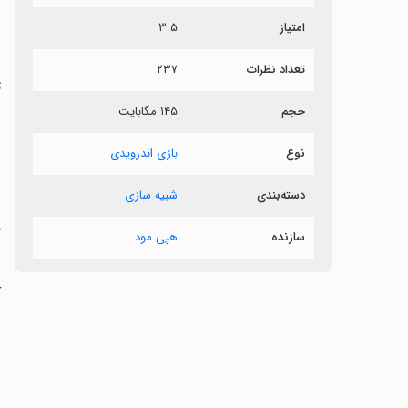
امتیاز
۳.۵
د
تعداد نظرات
۲۳۷
ت
حجم
۱۴۵ مگابایت
نوع
بازی اندرویدی
‏
دسته‌بندی
شبیه سازی
د
سازنده
هپی مود
ک
‏
‏