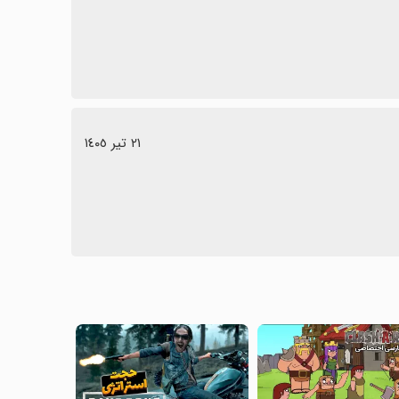
٢١ تیر ١٤٠٥