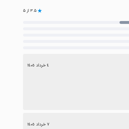
۳.۵ از ۵
٤ خرداد ١٤٠٥
٧ خرداد ١٤٠٥