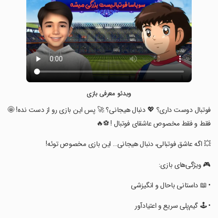
ویدئو معرفی بازی
‏‏‏فوتبال دوست داری؟ 💖 دنبال هیجانی؟ 🚀 پس این بازی رو از دست نده! 🤩
فقط و فقط مخصوص عاشقای فوتبال ! ⚽️🔥
‏‏‏💥 اگه عاشق فوتبالی، دنبال هیجانی… این بازی مخصوص توئه!
‏‏‏🎮 ویژگی‌های بازی:
‏‏‏• 📖 داستانی باحال و انگیزشی
‏‏‏• 🕹️ گیم‌پلی سریع و اعتیادآور