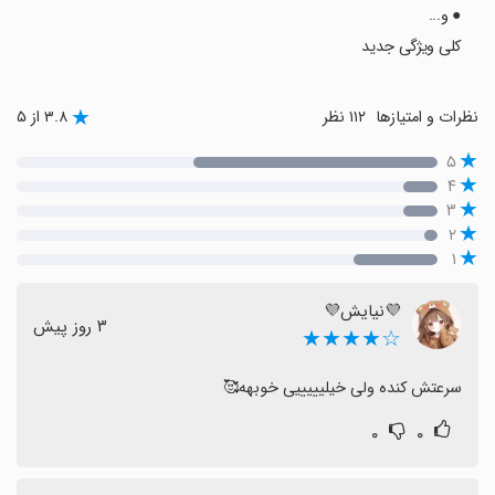
● و...
کلی ویژگی جدید
نظرات و امتیازها
۱۱۲ نظر
۳.۸ از ۵
۵
۴
۳
۲
۱
💜نیایش💜
٣ روز پیش
☆★★★★
سرعتش کنده ولی خیلیییییی خوبهه🥰
۰
۰