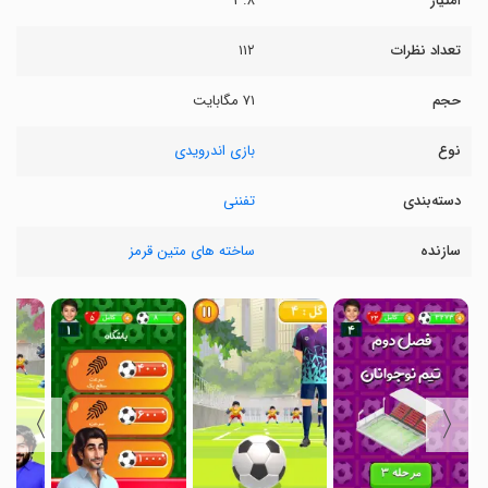
امتیاز
۳.۸
تعداد نظرات
۱۱۲
حجم
۷۱ مگابایت
نوع
بازی اندرویدی
دسته‌بندی
تفننی
سازنده
ساخته های متین قرمز
〉
〈