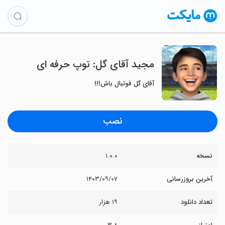
‏‏‏‏مجید آقای گل: توپ حرفه ای
آقای گل فوتبال باش!!!
نصب
نسخه
۱.۰.۰
آخرین بروزرسانی
۱۴۰۳/۰۹/۰۷
تعداد دانلود
۱۹ هزار