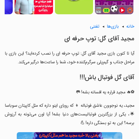
خانه
بازی‌ها
تفننی
‏‏‏‏مجید آقای گل: توپ حرفه ای
آیا تا کنون بازی ‏‏‏‏مجید آقای گل: توپ حرفه ای را نصب کرده‌اید؟ این بازی با
مراحل جذاب و گیم‌پلی سرگرم‌کننده خود، شما را ساعت‌ها درگیر می‌کند.
آقای گل فوتبال باش!!!
‏‏‏⚽️🔥 مجید قراره یه افسانه بشه! 🥅
‏‏‏مجید، یه نوجوون عاشق فوتباله 👦 که رویای اینو داره که مثل کاپیتان سوباسا
🌟، یکی از بزرگترین فوتبالیست‌های دنیا بشه! آیا اون می‌تونه به آرزوش
برسه؟ این به تو بستگی داره! 💪