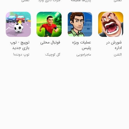
تفننی
پازل‌ها همیشه
جرأت داری وارد
تفننی
معمایی
ساده نیستن!
شی؟؟؟
شورش در
‏‏‏عملیات ویژه
‏‏‏‏‏فوتبال محلی
‏‏‏‏‏توپیچ - توپ
اداره
پلیس
بازی جدید
اکشن
ماجراجویی
گل کوچیک
توپ دونده!
خیابونی