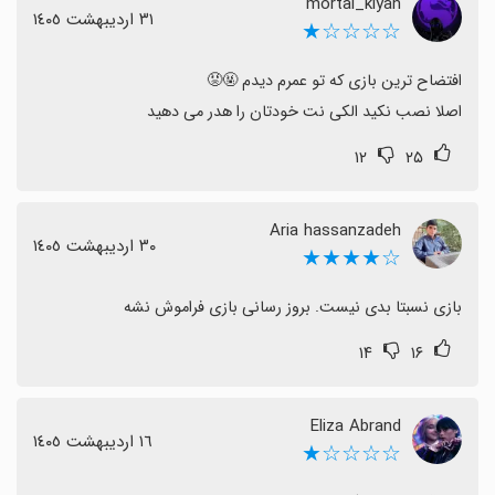
mortal_kiyan
بهبود بخشد و تیم توسعه باید روی پایداری و بهینه‌سازی کار
٣١ اردیبهشت ١٤٠٥
☆☆☆☆★
کند.
اگر دنبال تجربه بی‌نقص نیستید و آماده‌اید منتظر بهبود
باشید، ممکن است آینده بهتری از این بازی دریافت کنید؛ اما
اصلا نصب نکید الکی نت خودتان را هدر می دهید
در حال حاضر کاربرانی که انتظار تجربه بدون مشکل دارند با
۱۲
۲۵
برخی محدودیت‌ها روبه‌رو می‌شوند.
Aria hassanzadeh
٣٠ اردیبهشت ١٤٠٥
☆★★★★
بازی نسبتا بدی نیست. بروز رسانی بازی فراموش نشه
۱۴
۱۶
Eliza Abrand
١٦ اردیبهشت ١٤٠٥
☆☆☆☆★