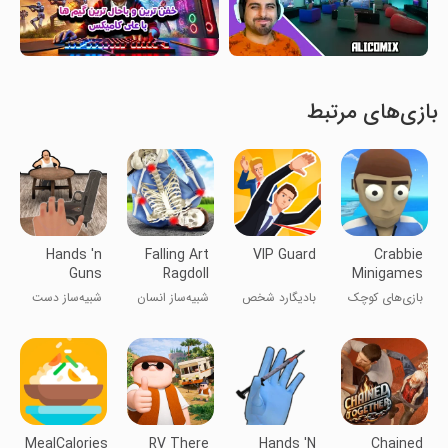
بازی‌های مرتبط
Hands 'n
Falling Art
VIP Guard
Crabbie
Guns
Ragdoll
Minigames
Simulator
Simulator
بازی‌های کوچک
بادیگارد شخص
شبیه‌ساز انسان
شبیه‌ساز دست
خرچنگی
ویژه
رگدال در حال
سقوط
MealCalories
RV There
Hands 'N
Chained