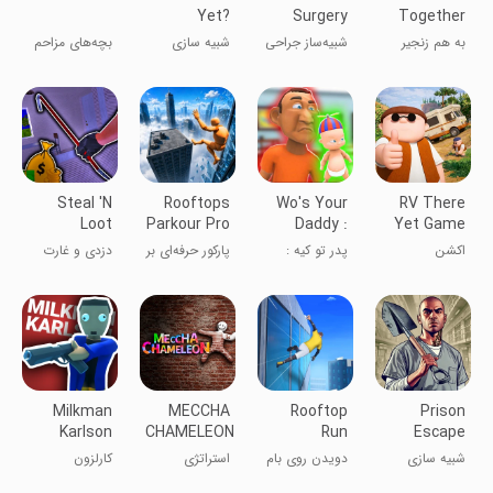
Yet?
Surgery
Together
Simulator
به هم زنجیر
شبیه‌ساز جراحی
شبیه سازی
بچه‌های مزاحم
شده
دست و پا
بد دبیرستان
Steal 'N
Rooftops
Wo's Your
RV There
Loot
Parkour Pro
Daddy :
Yet Game
Ultimte
اکشن
پدر تو کیه :
پارکور حرفه‌ای بر
دزدی و غارت
نهایی
روی بام‌ها
Milkman
MECCHA
Rooftop
Prison
Karlson
CHAMELEON
Run
Escape
Simulator
شبیه سازی
دویدن روی بام
استراتژی
کارلزون
3D
شیرینی‌فروش