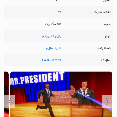
امتیاز
۳.۴
تعداد نظرات
۱۲۷
حجم
۵۵ مگابایت
نوع
بازی اندرویدی
دسته‌بندی
شبیه سازی
سازنده
E404 Games
〉
〈