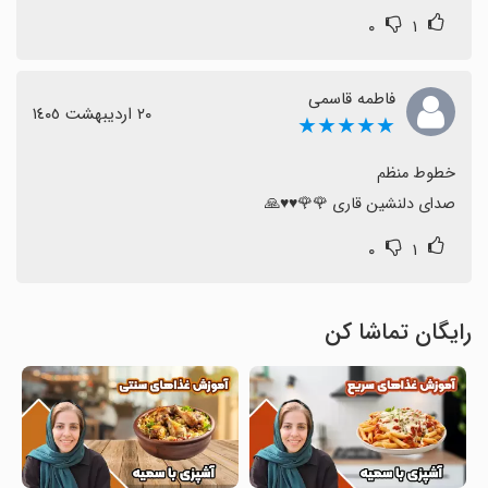
۰
۱
فاطمه قاسمی
٢٠ اردیبهشت ١٤٠٥
★★★★★
صدای دلنشین قاری 🌹🌹♥️♥️🙏
۰
۱
رایگان تماشا کن