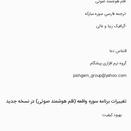
‏-قلم هوشمند صوتی
‏-ترجمه فارسی سوره مبارکه
‏-گرافیک زیبا و عالی
‏التماس دعا
‏گروه نرم افزاری پیشگام
تغییرات برنامه سوره واقعه (قلم هوشمند صوتی) در نسخه جدید
بهبود کیفیت