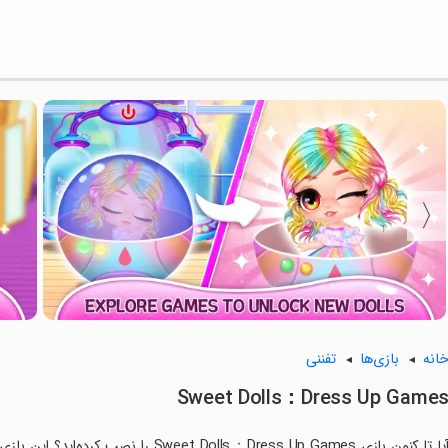
انه
بازی‌ها
تفننی
Sweet Dolls：Dress Up Game
آیا تا کنون بازی t Dolls：Dress Up Games