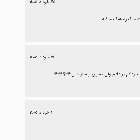
٢٥ خرداد ١٤٠٥
دت میگذره هنگ میکنه
٢٤ خرداد ١٤٠٥
١ خرداد ١٤٠٥