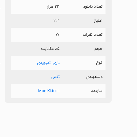
تعداد دانلود
۲۳ هزار
م
امتیاز
۳.۹
ع
تعداد نظرات
۷۰
ش
حجم
۸۵ مگابایت
ع
نوع
بازی اندرویدی
خ
دسته‌بندی
تفننی
سازنده
Moe Kittens