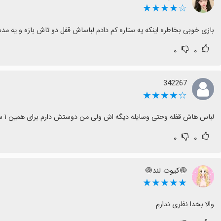
☆★★★★
بازی خوبی بخاطره اینکه یه ستاره کم دادم لباساش قفل دو تاش بازه و یه م
۰
۰
342267
☆★★★★
لباس هاش قفله وحتی وسایله دیگه اش ولی من دوستش دارم برای همین ۱ ستاره کم تر دادم ولی ممنون از سازندش🌹🌹🌹🌹
۰
۰
🍥کیوت لند🍥
★★★★★
والا بخدا نظری ندارم