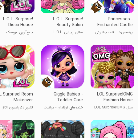
L.O.L. Surprise!
L.O.L. Surprise!
Princesses -
Disco House
Beauty Salon
Enchanted Castle
پرنسس‌ها - قلعه جادوئی
سالن زیبایی L.O.L.
جمع‌آوری عروسک
Surprise!
L Surprise! Room
Giggle Babies -
LOL Surprise!OMG
Makeover
Toddler Care
Fashion House
مدل LOL Surprise!OMG
خنده‌های نوزادان - مراقبت
ت
خانه مد
از کودک
Surprise!