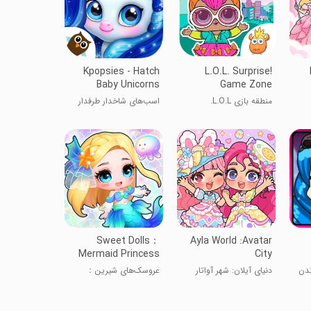
Kpopsies - Hatch
L.O.L. Surprise!
Baby Unicorns
Game Zone
منطقه بازی L.O.L.
اسب‌های شاخدار طرفدار
سورپرایز!
کی‌پاپ
Sweet Dolls：
Ayla World :Avatar
Mermaid Princess
City
ندن
دنیای آیلان: شهر آواتار
عروسک‌های شیرین：
پرنسس پری