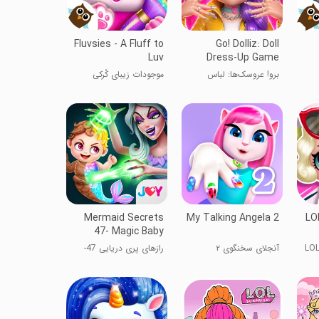
Fluvsies - A Fluff to
Go! Dolliz: Doll
Luv
Dress-Up Game
برو! عروسک‌ها: لباس
موجودات زیبای کُرکی
عروسک ۳D
Mermaid Secrets
My Talking Angela 2
LO
47- Magic Baby
Princess Game
غییر دکوراسیون اتاق LOL
آنجلای سخنگوی ۲
رازهای پری دریایی 47-
بازی جادویی پرنسس بچه