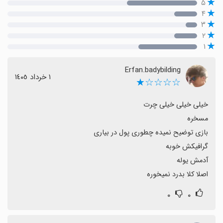
۵
۴
۳
۲
۱
Erfan.badybilding
١ خرداد ١٤٠٥
☆☆☆☆★
اصلا کلا بدرد نمیخوره
۰
۰