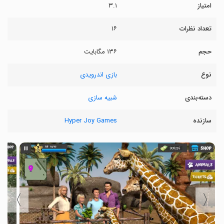
امتیاز
۳.۱
تعداد نظرات
۱۶
حجم
۱۳۶ مگابایت
نوع
بازی اندرویدی
دسته‌بندی
شبیه سازی
سازنده
Hyper Joy Games
〉
〈