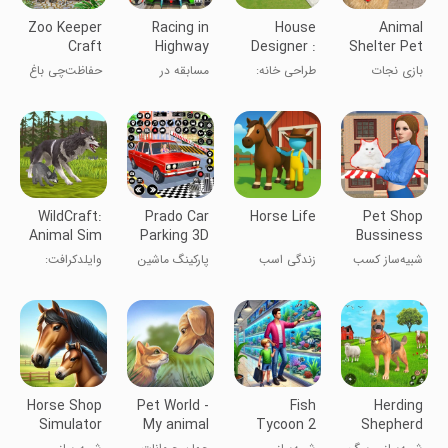
Zoo Keeper
Racing in
House
Animal
Craft
Highway
Designer :
Shelter Pet
Animal Park
Car 3D
Fix & Flip
Rescue
بازی نجات
طراحی خانه:
مسابقه در
حفاظت‌چی باغ
Games
Game
پناهگاه حیوانات
تعمیر و فروش
اتومبیل جاده‌‎ای
وحش: پارک
۳ بعدی
حیوانات
WildCraft:
Prado Car
Horse Life
Pet Shop
Animal Sim
Parking 3D
Bussiness
Online
Games
Simulator
شبیه‌ساز کسب
زندگی اسب
پارکینگ ماشین
وایلدکرافت:
و کار فروشگاه
پرادو 3D
شبیه‌ساز
حیوانات خانگی
حیوانات
Horse Shop
Pet World -
Fish
Herding
Simulator
My animal
Tycoon 2
Shepherd
shelter
Virtual
Dog