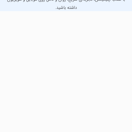
داشته باشید.
دانلود نسخه موبایل
دانلود نسخه تلویزیون TV
لذت دانلود جدیدترین بازی‌ها و بهترین برنامه‌های اندروید از
مایکت!
دانلود جدیدترین بازی‌های اندروید برای اوقات فراغت و دریافت
بهترین برنامه‌های کاربردی برای انجام انواع فعالیت‌های روزانه. لینک
مستقیم، رایگان و سریع، تست شده و امن با نصب خودکار دیتا‍.