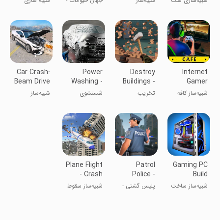
شبیه‌سازی سگ
شبیه‌ساز
جهان حیوانات -
شبیه سازی
Aquarium
Simulator
چوپان
آکواریوم ماهی
پناهگاه حیوانات
۲
من
Car Crash:
Power
Destroy
Internet
Beam Drive
Washing -
Buildings -
Gamer
Game
Car Wash
Tear Down
Cafe
شبیه‌ساز کافه
تخریب
شستشوی
شبیه‌ساز
Games
Simulator
بازیکنان
ساختمان‌ها -
قدرت -
تصادف خودرو:
اینترنتی
خراب کردن
بازی‌های
بازی‌های خودرو
کارواش
Plane Flight
Patrol
Gaming PC
- Crash
Police -
Build
Simulator
Officers
Simulator
شبیه‌ساز ساخت
پلیس گشتی -
شبیه‌ساز سقوط
Game
رایانه گیمینگ
بازی افسران
پرواز هواپیما