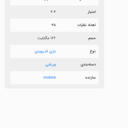
امتیاز
۴.۴
س
تعداد نظرات
۴۵
ن
حجم
۱۲۲ مگابایت
نوع
بازی اندرویدی
دسته‌بندی
ورزشی
سازنده
mobirix
‏
ب