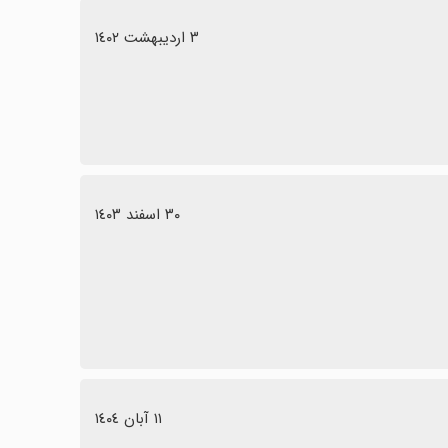
٣ اردیبهشت ١٤٠٢
٣٠ اسفند ١٤٠٣
١١ آبان ١٤٠٤