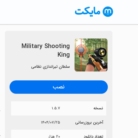
Military Shooting
King
〈
سلطان تیراندازی نظامی
نصب
نسخه
۱.۵.۷
خ
g
آخرین بروزرسانی
۱۴۰۴/۰۷/۲۵
تعداد دانلود
۲۰ هزار
آی