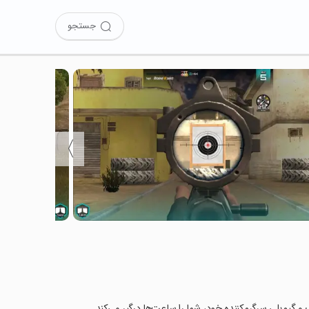
جستجو
〉