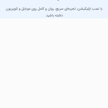
با نصب اپلیکیشن، تجربه‌ای سریع، روان و کامل روی موبایل و تلویزیون
داشته باشید.
دانلود نسخه موبایل
دانلود نسخه تلویزیون TV
لذت دانلود جدیدترین بازی‌ها و بهترین برنامه‌های اندروید از
مایکت!
دانلود جدیدترین بازی‌های اندروید برای اوقات فراغت و دریافت
بهترین برنامه‌های کاربردی برای انجام انواع فعالیت‌های روزانه. لینک
مستقیم، رایگان و سریع، تست شده و امن با نصب خودکار دیتا‍.