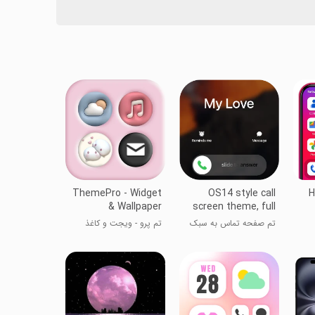
ThemePro - Widget
OS14 style call
H
& Wallpaper
screen theme, full
screen video
تم صفحه تماس به سبک
تم پرو - ویجت و کاغذ
OS14، ویدیو تمام صفحه
دیواری