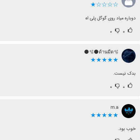
☆☆☆☆★
دوباره میاد روی گوگل پلی اه
۰
۰
🫧🌑ด้านมืด🫧🌑
★★★★★
بدک نیست.
۰
۰
m.a
★★★★★
خوب بود.