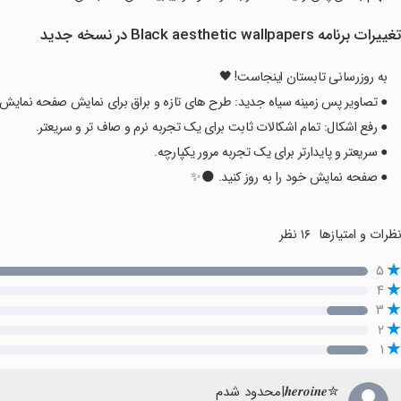
غییرات برنامه Black aesthetic wallpapers در نسخه جدید
به روزرسانی تابستان اینجاست! 🖤 ​​
● تصاویر پس زمینه سیاه جدید: طرح های تازه و براق برای نمایش صفحه نمایش 
● رفع اشکال: تمام اشکالات ثابت برای یک تجربه نرم و صاف تر و سریعتر.
● سریعتر و پایدارتر برای یک تجربه مرور یکپارچه.
● صفحه نمایش خود را به روز کنید. 🌑✨
ظرات و امتیازها
۱۶ نظر
۵
۴
۳
۲
۱
✮𝒉𝒆𝒓𝒐𝒊𝒏𝒆|محدود شدم