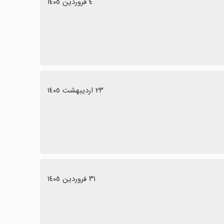
٤ فروردین ١٤٠٥
٢٣ اردیبهشت ١٤٠٥
٣١ فروردین ١٤٠٥