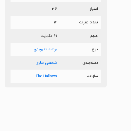
ر
امتیاز
۴.۶
د
تعداد نظرات
۱۶
حجم
۶۱ مگابایت
‏
نوع
برنامه اندرویدی
گ
دسته‌بندی
شخصی سازی
سازنده
The Hallows
‏
‏
‏