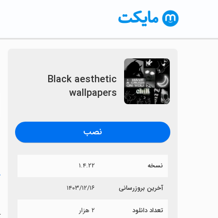
Black aesthetic
wallpapers
〈
نصب
نسخه
۱.۴.۲۲
خ
آخرین بروزرسانی
۱۴۰۳/۱۲/۱۶
s
تعداد دانلود
۲ هزار