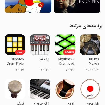
برنامه‌های مرتبط
Drums
Rhythms -
ارگ 24
Dubstep
Drum Pads
Drum pad
Maker:
24 -
lessons
Drum
سازنده درام:
صوت و
صوت و
صوت و
Soundboard
simulator
شبیه‌ساز درام
موسیقی
موسیقی
موسیقی
Music
Maker
‏‏طبل محرم
Real
ارگ حرفه ای
‏تمبک