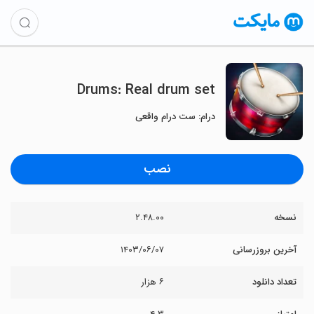
Drums: Real drum set
درام: ست درام واقعی
نصب
نسخه
۲.۴۸.۰۰
آخرین بروزرسانی
۱۴۰۳/۰۶/۰۷
تعداد دانلود
۶ هزار