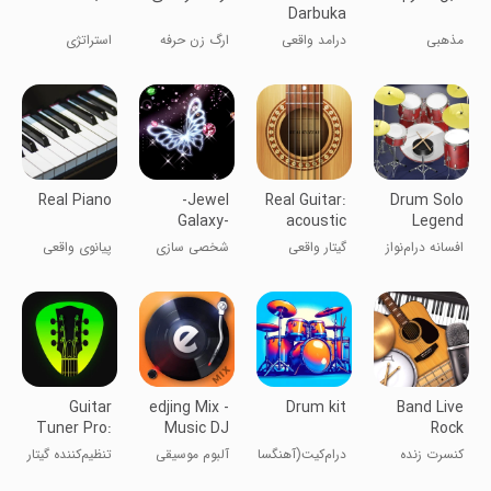
Darbuka
مذهبی
درامد واقعی
ارگ زن حرفه
استراتژی
ای شو
Real Piano
-Jewel
Real Guitar:
Drum Solo
Galaxy-
acoustic
Legend
Theme
electric
افسانه درام‌نواز
گیتار واقعی
شخصی سازی
پیانوی واقعی
+HOME
Guitar
edjing Mix -
Drum kit
Band Live
Tuner Pro:
Music DJ
Rock
Music
app
کنسرت زنده
درام‌کیت(آهنگسازی)
آلبوم موسیقی
تنظیم‌کننده گیتار
Tuning
راک
پرو: تنظیم