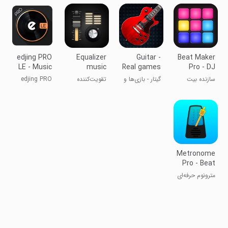
موسیقی
edjing PRO
Equalizer
Guitar -
Beat Maker
LE - Music
music
Real games
Pro - DJ
DJ mixer
player
& lessons
Drum Pad
سازنده بیت
گیتار - بازی‌ها و
تقویت‌کننده
edjing PRO
booster
حرفه‌ای - پد
درس‌های واقعی
پخش‌کننده
LE - میکسر
درام دی‌جی
موسیقی اکواریزر
دی‌جی موسیقی
Metronome
Pro - Beat
& Tempo
مترونوم حرفه‌ای
- ضرب و تمپو