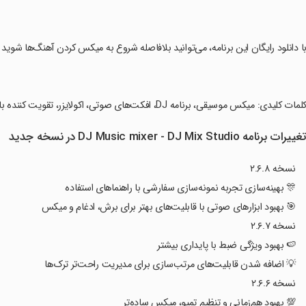
با دانلود رایگان این برنامه، می‌توانید بلافاصله شروع به میکس کردن آهنگ‌ها شوید و
کلمات کلیدی: میکس موسیقی، برنامه DJ، افکت‌های صوتی، اکولایزر، تقویت کننده باس، ضبط صدا، موزیک‌ساز
غییرات برنامه DJ Music mixer - DJ Mix Studio در نسخه جدید
نسخه ۲.۶.۸
🎊 بهینه‌سازی تجربه نمونه‌سازی سفارشی با راهنماهای استفاده
🎯 بهبود ابزارهای صوتی با قابلیت‌های بهتر برای برش، ادغام و میکس
نسخه ۲.۶.۷
🍉 بهبود ویژگی ضبط با پایداری بیشتر
💡 اضافه شدن قابلیت‌های مرتب‌سازی برای مدیریت راحت‌تر ترک‌ها
نسخه ۲.۶.۶
💯 بهبود هم‌زمانی و تنظیم تمپو، میکس ساده‌تر