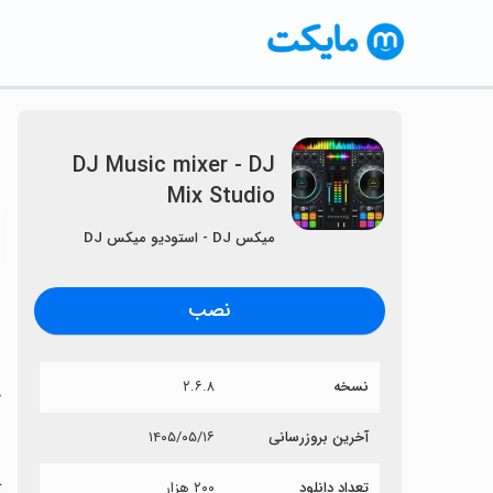
DJ Music mixer - DJ
Mix Studio
〈
میکس DJ - استودیو میکس DJ
نصب
نسخه
۲.۶.۸
خ
o
آخرین بروزرسانی
۱۴۰۵/۰۵/۱۶
تعداد دانلود
۲۰۰ هزار