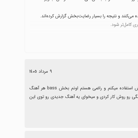
ی کامل‌تر شود.
ال حاضر ایجاد یک پروژه جدید برای آهنگ دیگر امکان‌پذیر
٩ مرداد ١٤٠٥
این برنامه کلا برای موسیقی عالی هستش مخصوصا من فقط از یه قسمتش استفاده میکنم و راضی هستم اونم بخش bass هر آهنگ 
هستش که میتونی زیادش کنی من به خاطر این 4 ستاره دادم که مثلا یه آهنگی رو روش کار کردی و میخوای یه آهنگ جدیدی رو توی این 