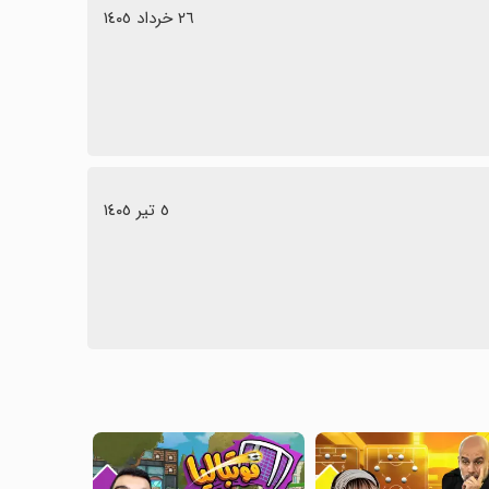
٢٦ خرداد ١٤٠٥
٥ تیر ١٤٠٥