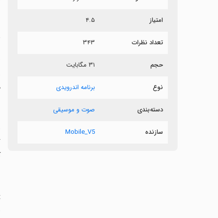
ش
امتیاز
۴.۵
م
تعداد نظرات
۳۴۳
حجم
۳۱ مگابایت
و
م
نوع
برنامه اندرویدی
دسته‌بندی
صوت و موسیقی
‏
سازنده
Mobile_V5
گ
آ
ا