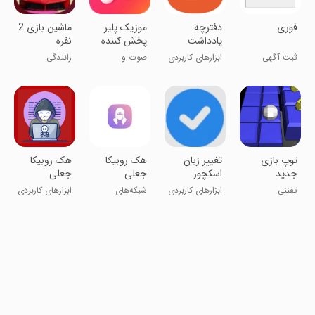
فوری
دفترچه
موزیک پلیر
ماشین بازی 2
یادداشت
پخش کننده
نفره
حرفه ای
موسیقی
ثبت آگهی
ابزارهای کاربردی
صوت و
رانندگی
موسیقی
تغییر زبان
توپ بازی
هک روبیکا
هک روبیکا
اسکچور
جدید
جعلی
جعلی
ابزارهای کاربردی
تفننی
شبکه‌های
ابزارهای کاربردی
اجتماعی