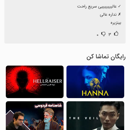
بینزیره
۰
۳
رایگان تماشا کن