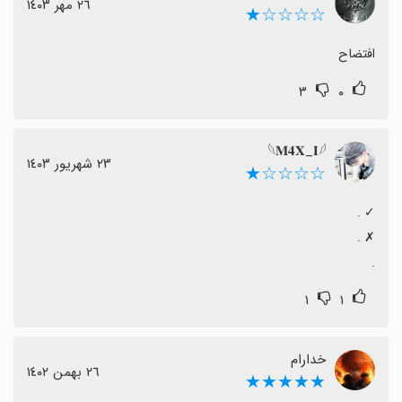
٢٦ مهر ١٤٠٣
☆☆☆☆★
افتضاح
۳
۰
𓆩𝐌𝟒𝐗_𝐈𓆪
٢٣ شهریور ١٤٠٣
☆☆☆☆★
.
۱
۱
خدارام
٢٦ بهمن ١٤٠٢
★★★★★