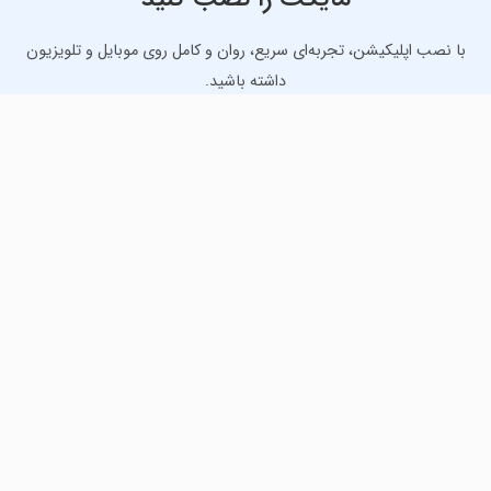
با نصب اپلیکیشن، تجربه‌ای سریع، روان و کامل روی موبایل و تلویزیون
داشته باشید.
دانلود نسخه موبایل
دانلود نسخه تلویزیون TV
لذت دانلود جدیدترین بازی‌ها و بهترین برنامه‌های اندروید از
مایکت!
دانلود جدیدترین بازی‌های اندروید برای اوقات فراغت و دریافت
بهترین برنامه‌های کاربردی برای انجام انواع فعالیت‌های روزانه. لینک
مستقیم، رایگان و سریع، تست شده و امن با نصب خودکار دیتا‍.