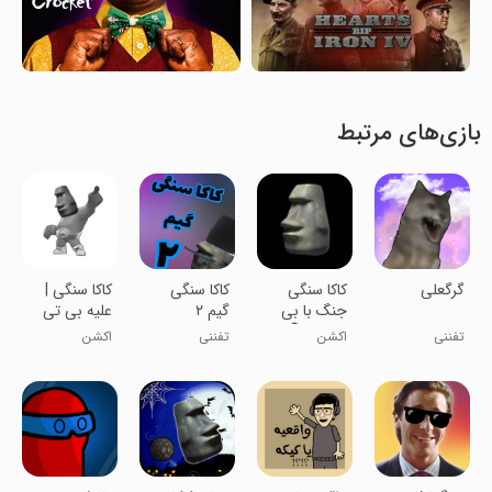
بازی‌های مرتبط
گرگعلی
کاکا سنگی
‏کاکا سنگی
کاکا سنگی |
جنگ با بی
گیم ۲
علیه بی تی
تی اس🗿⚔
اس
تفننی
اکشن
تفننی
اکشن
🛡