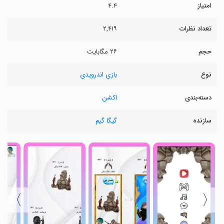
امتیاز
۴.۴
تعداد نظرات
۲,۴۱۹
حجم
۲۶ مگابایت
نوع
بازی اندرویدی
دسته‌بندی
اکشن
سازنده
گیگا گیم
〉
〈