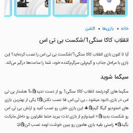
خانه
بازی‌ها
اکشن
انقلاب کاکا سنگی1/شکست بی تی اس
آیا تا کنون بازی انقلاب کاکا سنگی1/شکست بی تی اس را نصب کرده‌اید؟ این
بازی با مراحل جذاب و گیم‌پلی سرگرم‌کننده خود، شما را ساعت‌ها درگیر می‌کند.
سیگما شوید
سگیما های گودرتمند انقلاب کاکا سنگی1 رو از دست ندید🗿🦾 هشدار بی تی
اس در بازی نابود میشود ، بی تی اس فنا نصب نکنن🗿❗ یکی از بهترین بازی
های استودیو گیگا گیم🗿🎄 این بازی خفن رو نصب کنید و ارتش بی تی اس
رو شکست بدید🗿⭐ امیدوارم از بازی لذت ببرید حتما نظرتون رو داخل مایکت
بگید🗿♥️ راستی بقیه بازی هامون رو ببین خوشت اومد نصب کن🗿🤝