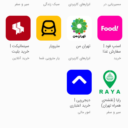
من )
مسیریابی در
ابزارهای کاربردی
سبک زندگی
سیر و سفر
تهران با مترو
‏اسنپ فود |
تهران من
مترویار
‏‏سینماتیکت |
سفارش غذا
خرید بلیت
فیلم استخر
خرید
ابزارهای کاربردی
یار مترویی شما
خرید آنلاین
بلیت سینما
رایا (نقشه‌ی
‏‏دیجی‌پی |
همراه تهران)
خرید اعتباری
و پرداخت
سیر و سفر
امور مالی
قسطی