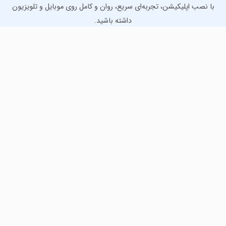
با نصب اپلیکیشن، تجربه‌ای سریع، روان و کامل روی موبایل و تلویزیون
داشته باشید.
دانلود نسخه موبایل
دانلود نسخه تلویزیون TV
لذت دانلود جدیدترین بازی‌ها و بهترین برنامه‌های اندروید از
مایکت!
دانلود جدیدترین بازی‌های اندروید برای اوقات فراغت و دریافت
بهترین برنامه‌های کاربردی برای انجام انواع فعالیت‌های روزانه. لینک
مستقیم، رایگان و سریع، تست شده و امن با نصب خودکار دیتا‍.