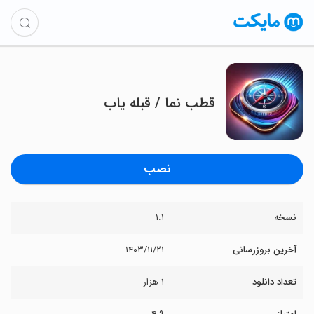
‏‏قطب نما / قبله یاب
نصب
نسخه
۱.۱
آخرین بروزرسانی
۱۴۰۳/۱۱/۲۱
تعداد دانلود
۱ هزار