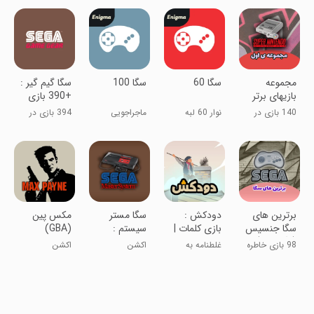
مجموعه
سگا 60
سگا 100
سگا گیم گیر :
بازیهای برتر
+390 بازی
سوپر نینتندو
140 بازی در
نوار 60 لبه
ماجراجویی
394 بازی در
(1)
یک برنامه
یک برنامه
برترین های
دودکش :
سگا مستر
مکس پین
سگا جنسیس
بازی کلمات |
سیستم :
(GBA)
(مگا درایو)
غلطنامه
+350 بازی
98 بازی خاطره
غلطنامه به
اکشن
اکشن
انگیز
سبک جدید