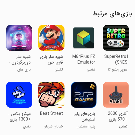
بازی‌های مرتبط
SuperRetro16
M64Plus FZ
شبیه ساز بازی
‏‏‏‏‏‏‏‏شبیه‌ ساز
(SNES
Emulator
قارچ خور
‏‏‏‏دوربرگردون -
Emulator)
قدیمی ماریو
بازی های
سوپر ریترو ۱۶
تفننی
تفننی
بازی های
قدیمی
(شبیه‌ساز
قدیمی در
SNES)
گوشی تو
آتاری 2600 :
‏‏‏‏‏بازی‌های پلی
Beat Street
میکرو پلاس :
+570 بازی
استیشن
+1300 بازی
قدیمی
میکرو
تفننی
پلی استیشن
خیابان ضربان
دنیای
توی جیباته!
نوستالژیک