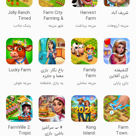
‏‏‏‏‏‏‏‏‏شریف آباد
Harvest
Farm City:
Jolly Ranch:
Timed
Farming &
Farm
Arcade Fun
Building
مزرعه آرزوهات
مزرعه برداشت
شهر مزرعه
رنمک جالب:
همین جاست!!!
تفریح آرکید
زمان‌دار
‏گلشیفته:
Family
‏‏‏‏‏‏‏‏‏‏‏‏‏‏باغ نگار: بازی
Lucky Farm
بازی آفلاین
Farm
معما و جایزه
فکری و
Seaside®
بازی پازلی
مزرعه ساحلی
یه پازل عاشقانه
مزرعه خوش
جورچین
رومانتیک
و معمایی
شانس
Farm
Kong
‏‏‏‏‏‏‏‏👩‍🍳 سرآشپز
FarmVille 2:
Town:
Island:
باشی: بازی
Tropic