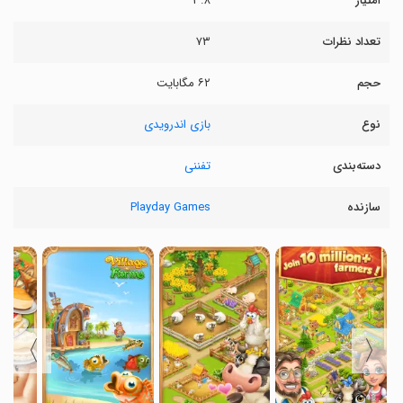
امتیاز
۳.۸
تعداد نظرات
۷۳
حجم
۶۲ مگابایت
نوع
بازی اندرویدی
دسته‌بندی
تفننی
سازنده
Playday Games
〉
〈